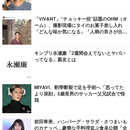
「VIVANT」“チョッキー役”話題のOHM（オ
ーム）、撮影現場にタイのお菓子差し入れ
「どんな味か気になる」「人柄の良さが出て
る」
キンプリ永瀬廉「2週間会えてないとヤバい
ってなる」親友とは
MIYAVI、靭帯断裂で足を手術へ「思ってた
より深刻」5歳長男のサッカー父兄試合で怪
我
前田希美、ハンバーグ・サラダ・さつまいも
のカナッペ…豪華な手料理並ぶ食卓公開「全