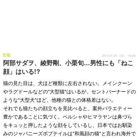
芸能
2013.5.24（金） 15:00
阿部サダヲ、綾野剛、小栗旬…男性にも「ねこ
顔」はいる!?
猫の見た目は、犬ほど種類に左右されない。メインクーン
やラグドールなどの"大型猫"はいるが、セントバーナードの
ような"大型犬"ほど、他種の猫との体格差はない。
それでも猫たちの顔立ちを見比べると、案外バラエティー
豊かであることに気づく。ペルシャやヒマラヤンは鼻づら
をキュッと押したような顔をしているし、日本ではお馴染
みのジャパニーズボブテイルは"和風顔の猫"と言われ海外で