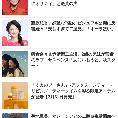
クオリティ」と絶賛の声
藤原紀香、妖艶な“雪女”ビジュアル公開に反
響続々「美しすぎて二度見」「オーラ凄い」
榮倉奈々＆赤楚衛二主演、2組の兄妹が禁断
のラブ・サスペンス「あにいもうと」秋スタ
ート
「くまのプーさん」×アフタヌーンティー・
リビング、ティータイムを彩る限定アイテム
が登場【7月31日発売】
菊地亜美、マレーシアとの二拠点生活開始へ