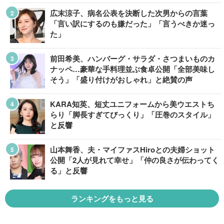
広末涼子、病名公表を決断した次男からの言葉
「言い訳にするのも嫌だった」「言うべきか迷っ
た」
前田希美、ハンバーグ・サラダ・さつまいものカ
ナッペ…豪華な手料理並ぶ食卓公開「全部美味し
そう」「盛り付けがおしゃれ」と絶賛の声
KARA知英、短丈ユニフォームから美ウエストち
らり「脚長すぎてびっくり」「圧巻のスタイル」
と反響
山本舞香、夫・マイファスHiroとの夫婦ショット
公開「2人が見れて幸せ」「仲の良さが伝わってく
る」と反響
ランキングをもっと見る