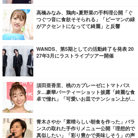
高橋みなみ、鶏肉×夏野菜の手料理公開「ぐ
つぐつ音に食欲そそられる」「ピーマンの緑
がアクセントになってて綺麗」と反響
WANDS、第5期としての活動終了を発表 20
27年3月にラストライブツアー開催
須田亜香里、桃のカプレーゼにトマトパス
タ…豪華パーティーショット披露「綺麗な食
卓で憧れ」「可愛いお皿でテンション上が
る」の声
青木さやか「素晴らしい朝食を作った」バラ
ンスの取れた手作りメニュー公開「理想的で
真似したい」「彩り豊かで美味しそう」の声