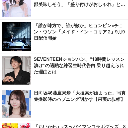
部美味しそう」「盛り付けがおしゃれ」と絶
賛の声
「誰が味方で、誰が敵か」ヒョンビン×チョ
ン・ウソン「メイド・イン・コリア 2」9月9
日配信開始
SEVENTEENジョンハン、“18時間レッスン
漬け”の過酷な練習生時代告白 乗り越えられ
た理由とは
日向坂46藤嶌果歩「大捜索が始まった」写真
集撮影時のハプニング明かす【果実の歩幅】
「ちいかわ」×スッパイマンコラボグッズ、8