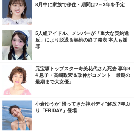
8月中に家族で移住・期間は2～3年を予定
5人組アイドル、メンバーが「重大な契約違
反」により脱退＆契約の終了発表 本人も謝
罪
元宝塚トップスター寿美花代さん死去 享年9
4 息子・高嶋政宏＆政伸がコメント「最期の
最期まで大女優」
小倉ゆうか“帰ってきた神ボディ”解放 7年ぶ
り「FRIDAY」登場