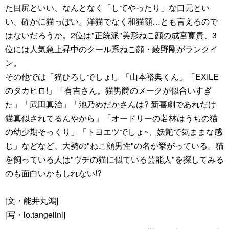
た目尻といい、なんとなく「してやったり」な口元とい
い、確かに猫っぽい。洋猫でなく和猫顔…とも言えるので
はないだろうか。2位は"正統派"美形ねこ顔の成宮寛貴、3
位には人気急上昇中のクール系ねこ顔・綾野剛がランクイ
ン。
その他では「猫ひろしでしょ!」「山本裕典くん」「EXILE
のタカヒロ!」「有吉さん。猫男爵のメークが似合いすぎ
た」「武田真治」「池乃めだかさんは? 新喜劇であれだけ
猫真似されてるんやから」「オードリーの若林はうちの猫
の幼少期そっくり」「トヨエツでしょ~、妖艶で気ままな感
じ」などなど、大勢の"ねこ顔男性"の名が挙がっている。猫
を飼っている人は"ウチの猫に似ている芸能人"を探してみる
のも面白いかもしれない!?
[文・能井丸鴻]
[写・lo.tangelini]