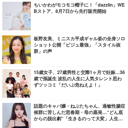
ちいかわがモコモコ帽子に！「dazzlin」WE
Bストア、8月7日から先行販売開始
板野友美、ミニスカ平成ギャル姿の全身ソロ
ショット公開「ビジュ最強」「スタイル抜
群」の声
15歳女子、27歳男性と交際1ヶ月で妊娠…36
歳で孫誕生 波乱の人生に人気タレント思わ
ずツッコミ「だいぶ危ねえよ！」
話題のキャバ嬢・ねぶたちゃん、過敏性腸症
候群に苦しんだ思春期・母の蒸発…“どん底
からの脱出劇”「生きるのって大変」人生変
えた言葉とは【インタビュー連載Vol.1】