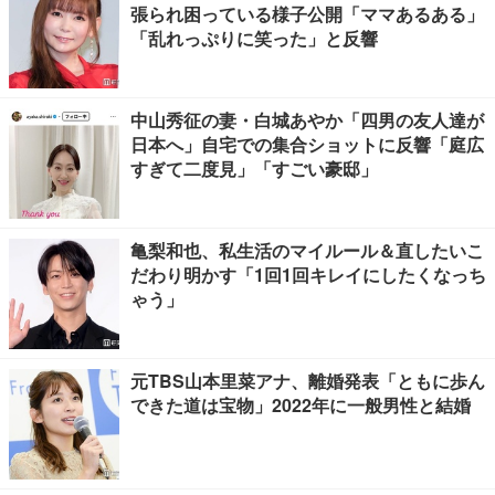
張られ困っている様子公開「ママあるある」
「乱れっぷりに笑った」と反響
中山秀征の妻・白城あやか「四男の友人達が
日本へ」自宅での集合ショットに反響「庭広
すぎて二度見」「すごい豪邸」
亀梨和也、私生活のマイルール＆直したいこ
だわり明かす「1回1回キレイにしたくなっち
ゃう」
元TBS山本里菜アナ、離婚発表「ともに歩ん
できた道は宝物」2022年に一般男性と結婚