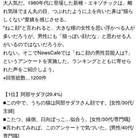
大人気だ。1980年代に登場した新種・エキゾチックは、離
れ気味でまん丸の目、つぶれたように上を向いた鼻は"猫ら
しくない"愛嬌を感じさせる。
"ねこ顔"と言われると、大きな瞳の女性を思い浮かべる人が
多いだろうが、男性にも「猫っぽい顔だな」と思わせる人
がいるのではないだろうか。
れない。そこでNewsCafeでは「ねこ顔の男性芸能人は?」
というアンケートを実施した。ランキングとともに寄せら
れた声をご紹介しよう。
※回答総数…1200件
【1位】阿部サダヲ(29.4%)
■この中で、うちの猫は阿部サダヲさん顔です。[女性/30代/
主婦]
■こたつ、縁側、日向ぼっこ…似合う。[女性/30代/専門職]
■言われてみれば。このアンケートで気づいた。[男性/40代/
専門職]