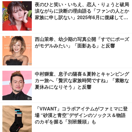
夜のひと笑い・いちえ、恋人・りょうと破局
涙ながらに決断の理由語る「ファンの人とか
家族に申し訳ない」2025年6月に復縁してい
た
西山茉希、幼少期の写真公開「すでにポーズ
がモデルみたい」「面影ある」と反響
中村獅童、息子の陽喜＆夏幹とキャンピング
カー旅へ「贅沢な家族時間ですね」「素敵な
夏休みになりそう」と反響
「VIVANT」コラボアイテムがファミマに登
場 “砂漠と青空”デザインのソックス＆物語
のカギを握る「別班饅頭」も