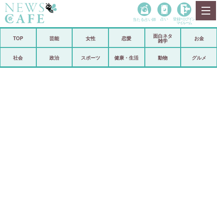
当たる占い師
占い
登録•
ログイン
マイルーム
面白ネタ
ホーム
TOP
芸能
女性
恋愛
お金
雑学
社会
政治
社会
政治
スポーツ
健康・生活
動物
グルメ
経済
海外
芸能
スポーツ
恋愛
ビックリ
コメントポスト
アリ／ナシ
リリース
ショップ
登録・ログイン/マイルーム