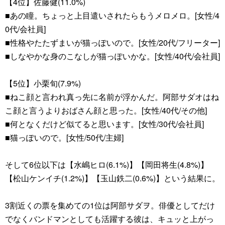
【4位】佐藤健(11.0%)
■あの瞳。ちょっと上目遣いされたらもうメロメロ。[女性/4
0代/会社員]
■性格やたたずまいが猫っぽいので。[女性/20代/フリーター]
■しなやかな身のこなしが猫っぽいかな。[女性/40代/会社員]
【5位】小栗旬(7.9%)
■ねこ顔と言われ真っ先に名前が浮かんだ。阿部サダオはね
こ顔と言うよりおばさん顔と思った。[女性/40代/その他]
■何となくだけど似てると思います。[女性/30代/会社員]
■猫っぽいので。[女性/50代/主婦]
そして6位以下は【水嶋ヒロ(6.1%)】【岡田将生(4.8%)】
【松山ケンイチ(1.2%)】【玉山鉄二(0.6%)】という結果に。
3割近くの票を集めての1位は阿部サダヲ。俳優としてだけ
でなくバンドマンとしても活躍する彼は、キュッと上がっ