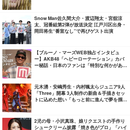
開催
Snow Man佐久間大介・渡辺翔太・宮舘涼
太、冠番組第2弾が放送決定 江戸川区出身・
岡田将生“番宣なし”で再びゲスト出演
【ブルーノ・マーズWEB独占インタビュ
ー】AKB48「ヘビーローテーション」カバ
ー秘話・日本のファンは「特別な何かがあ
る」…来日公演への期待語る
元木湧・安嶋秀生・内村颯太らジュニア9人
「Three」開幕 3人制作の新曲＆手描きセッ
トに込めた想い「もっと前に進んで夢を掴み
たい」【ゲネプロレポ】
2児の母・小沢真珠、娘リクエストの手作り
シュークリーム披露「焼き色がプロ」「ハイ