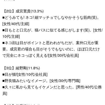
【2位】成宮寛貴(13.3%)
■どうみても! ネコ! 細マッチョでしなやかそうな筋肉(笑)。
[女性/40代/主婦]
■目もとと口元が、猫バスに似てる感じがします(笑)。[女性/
10代/主婦]
■ネコ顔は目がポイントと思われがちだが、案外口元が重
要。成宮君の場合も目がそうでもないのに、ほぼ口元だけ
で完全にネコっぽく見える![女性/30代/会社員]
【3位】綾野剛(11.8%)
■目が猫![女性/10代/会社員]
■野良猫みたいなイメージ。[女性/30代/専門職]
■久々に私から見てもイケメンだと思った。[男性/40代/公務
員]