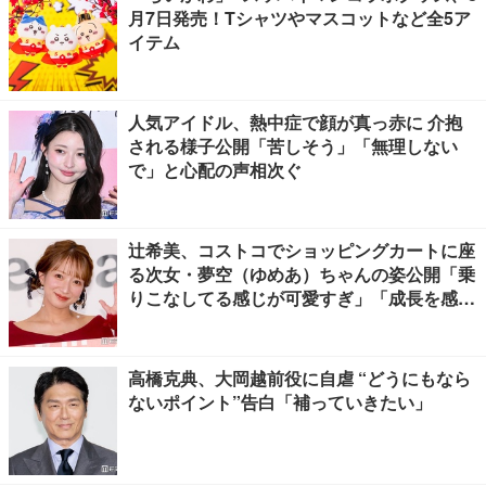
月7日発売！Tシャツやマスコットなど全5ア
イテム
人気アイドル、熱中症で顔が真っ赤に 介抱
される様子公開「苦しそう」「無理しない
で」と心配の声相次ぐ
辻希美、コストコでショッピングカートに座
る次女・夢空（ゆめあ）ちゃんの姿公開「乗
りこなしてる感じが可愛すぎ」「成長を感じ
る」の声
高橋克典、大岡越前役に自虐 “どうにもなら
ないポイント”告白「補っていきたい」