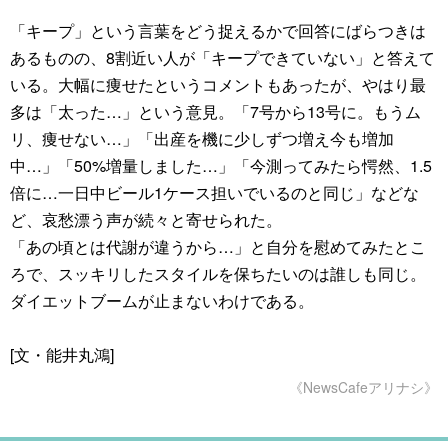
「キープ」という言葉をどう捉えるかで回答にばらつきは
あるものの、8割近い人が「キープできていない」と答えて
いる。大幅に痩せたというコメントもあったが、やはり最
多は「太った…」という意見。「7号から13号に。もうム
リ、痩せない…」「出産を機に少しずつ増え今も増加
中…」「50%増量しました…」「今測ってみたら愕然、1.5
倍に…一日中ビール1ケース担いでいるのと同じ」などな
ど、哀愁漂う声が続々と寄せられた。
「あの頃とは代謝が違うから…」と自分を慰めてみたとこ
ろで、スッキリしたスタイルを保ちたいのは誰しも同じ。
ダイエットブームが止まないわけである。
[文・能井丸鴻]
《NewsCafeアリナシ》