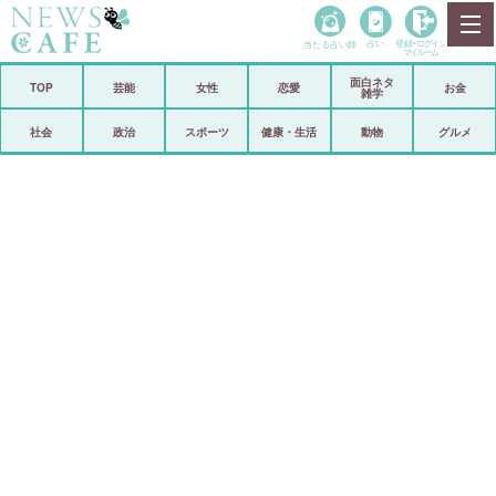
当たる占い師
占い
登録•
ログイン
マイルーム
面白ネタ
ホーム
TOP
芸能
女性
恋愛
お金
雑学
社会
政治
社会
政治
スポーツ
健康・生活
動物
グルメ
経済
海外
芸能
スポーツ
恋愛
ビックリ
コメントポスト
アリ／ナシ
リリース
ショップ
登録・ログイン/マイルーム