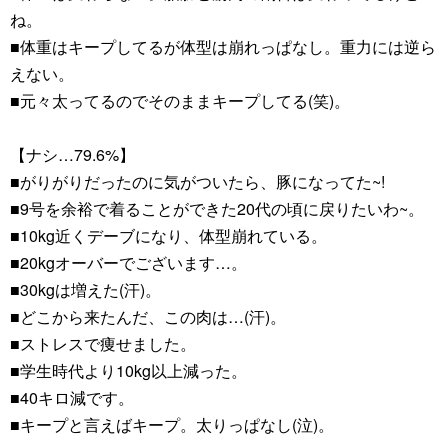
ね。
■体重はキープしてるが体型は崩れっぱなし。重力には逆ら
えない。
■元々太ってるのでそのままキープしてる(笑)。
【ナシ…79.6%】
■がりがりだったのに気がついたら、豚になってた~!
■9号を余裕で着ることができた20代の頃に戻りたいわ~。
■10kg近くデーブになり、体型崩れている。
■20kgオーバーでございます…。
■30kgは増えた(汗)。
■どこから来たんだ、この肉は…(汗)。
■ストレスで痩せました。
■学生時代より10kg以上減った。
■40キロ減です。
■キープと言えばキープ。太りっぱなし(泣)。