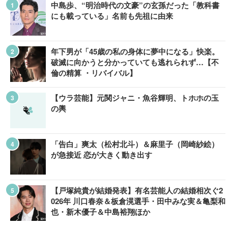
中島歩、“明治時代の文豪”の玄孫だった「教科書
にも載っている」名前も先祖に由来
年下男が「45歳の私の身体に夢中になる」快楽。
破滅に向かうと分かっていても逃れられず…【不
倫の精算 ・リバイバル】
【ウラ芸能】元関ジャニ・魚谷輝明、トホホの玉
の輿
「告白」爽太（松村北斗）＆麻里子（岡崎紗絵）
が急接近 恋が大きく動き出す
【戸塚純貴が結婚発表】有名芸能人の結婚相次ぐ2
026年 川口春奈＆板倉滉選手・田中みな実＆亀梨和
也・新木優子＆中島裕翔ほか