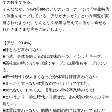
での数字である。
そんななか、NewsCafeのアリナシコーナーでは「学生時代
の体重をキープしている…アリかナシか?」という調査が実
施されたようだ。なんとなく結果は見えているが…寄せら
れたさまざまな声をご紹介しよう。
【アリ…20.4%】
■ほとんど変わらない。
■当然。身体を鍛えるのは趣味の一つ。ビシッとキープ。
■高校生の時より5キロ減でキープ。出産後もキープしてい
る。
■若干腰回りが大きくなったが体重はほぼ変わらない。
■まったく太らない体質なのでガリガリです(泣)。
■太れない。もちろん、貧乳は小学校卒業時のまま!
■というより、学生時代より痩せた。あの頃の食べっぷり半
端ない。
■体重は変わらない。脂肪と筋肉の割合は変わってるけど