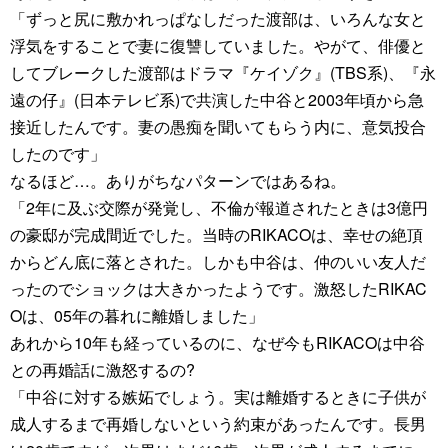
「ずっと尻に敷かれっぱなしだった渡部は、いろんな女と
浮気をすることで妻に復讐していました。やがて、俳優と
してブレークした渡部はドラマ『ケイゾク』(TBS系)、『永
遠の仔』(日本テレビ系)で共演した中谷と2003年頃から急
接近したんです。妻の愚痴を聞いてもらう内に、意気投合
したのです」
なるほど…。ありがちなパターンではあるね。
「2年に及ぶ交際が発覚し、不倫が報道されたときは3億円
の豪邸が完成間近でした。当時のRIKACOは、幸せの絶頂
からどん底に落とされた。しかも中谷は、仲のいい友人だ
ったのでショックは大きかったようです。激怒したRIKAC
Oは、05年の暮れに離婚しました」
あれから10年も経っているのに、なぜ今もRIKACOは中谷
との再婚話に激怒するの?
「中谷に対する嫉妬でしょう。実は離婚するときに子供が
成人するまで再婚しないという約束があったんです。長男