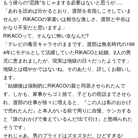
もう彼らの"恋路"をじゃまする必要はないと思うが…。
「あれを読めば分かるとおり、渡部を名指しこそしていま
せんが、RIKACOの筆遣いは相当な激しさ。渡部と中谷は
かなり不安だと思いますよ」
RIKACOって、そんなに怖い女なんだ?
「テレビの毒舌キャラそのままです。渡部は無名時代の199
4年にモデルとして活躍していたRIKACOと結婚。2人の男
児に恵まれましたが、現実は地獄の日々だったようです」
地獄とは穏やかではないね。そのあたり、詳しくお願いし
ます。
「結婚後は強制的にRIKACOの親と同居させられたんで
す。しかも、家事からゴミ捨て、子どもの世話までさせら
れ、渡部の仕事が徐々に増えると、『この人は私のおかげ
で売れたんだ』と本人がいる前で周りに自慢。ケンカする
と『誰のおかげで食えているんだ!出て行け』と怒鳴られた
そうです」
それじゃあ、男のプライドはズタズタだ。ひどすぎる!