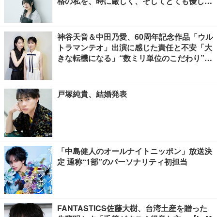
格の私を、時に厳しく、そしてとても優し
く、全力でサポートしてくれる方です」
神谷天音＆中田乃愛、60周年記念作品「ウル
トラマンテオ」出演に感じた責任と不安「大
きな転機になる」“数ミリ単位のこだわり”特
撮技術に圧倒【インタビュー】
戸塚純貴、結婚発表
「中島健人のオールナイトニッポン」放送決
定 通称“1部”のパーソナリティ初担当
FANTASTICS佐藤大樹、台湾土産を贈った