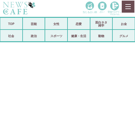
当たる占い師
占い
登録•
ログイン
マイルーム
面白ネタ
ホーム
TOP
芸能
女性
恋愛
お金
雑学
社会
政治
社会
政治
スポーツ
健康・生活
動物
グルメ
経済
海外
芸能
スポーツ
恋愛
ビックリ
コメントポスト
アリ／ナシ
リリース
ショップ
登録・ログイン/マイルーム