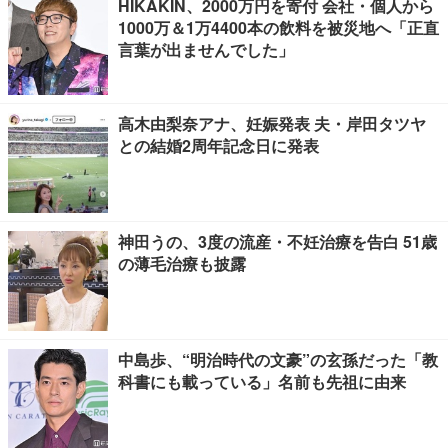
HIKAKIN、2000万円を寄付 会社・個人から
1000万＆1万4400本の飲料を被災地へ「正直
言葉が出ませんでした」
高木由梨奈アナ、妊娠発表 夫・岸田タツヤ
との結婚2周年記念日に発表
神田うの、3度の流産・不妊治療を告白 51歳
の薄毛治療も披露
中島歩、“明治時代の文豪”の玄孫だった「教
科書にも載っている」名前も先祖に由来