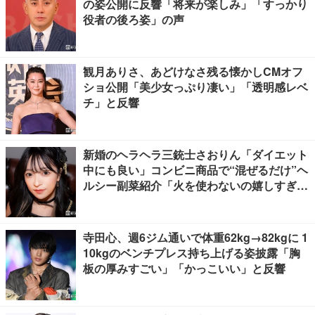
の姿公開に反響「将来が楽しみ」「すっかり
役者の後ろ姿」の声
観月ありさ、あどけなさ残る懐かしCMオフ
ショ公開「美少女っぷり凄い」「透明感レベ
チ」と反響
新婚のヘラヘラ三銃士さおりん「ダイエット
中にも良い」コンビニ商品で“混ぜるだけ”ヘ
ルシー副菜紹介「火を使わないの嬉しすぎ
る」「タンパク質たっぷりで最高」の声
寺田心、週6ジム通いで体重62kg→82kgに 1
10kgのベンチプレス持ち上げる姿披露「胸
板の厚みすごい」「かっこいい」と反響