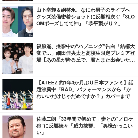
山下幸輝＆綱啓永、なにわ男子のライブへ
グッズ装備密着ショットに反響相次ぐ「8LO
OMポーズしてて神」「恭平繋がり？」
福原遥、撮影中の“ハプニング”告白「結構大
変で…」細田佳央太と高校生限定プレミア登
場【あの星が降る丘で、君とまた出会いた
い。】
【ATEEZ 約1年4か月ぶり日本ファンミ】話
題沸騰中「BAD」パフォーマンスから「か
わいいだけじゃだめですか？」カバーまで
佐藤二朗「33年間で初めて」妻との“ノロケ
砲”に反響続々「威力抜群」「奥様かっこい
い」