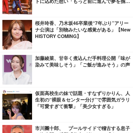
トに込めた想い「もっと前に進んで夢を掴み
たい」【ゲネプロレポ】
桜井玲香、乃木坂46卒業後“7年ぶり”アリー
ナ公演は「別物みたいな感覚がある」【New
HISTORY COMING】
加藤綾菜、甘辛く煮込んだ手料理公開「味が
染みて美味しそう」「ご飯が進みそう」の声
仮面高校生の妹で話題・すなずりかりん、人
生初の“裸眼＆センター分け”で雰囲気ガラリ
「可愛すぎて衝撃」「美少女すぎる」
市川團十郎、 プールサイドで稽古する息子