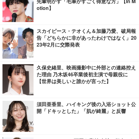
先輩明かす「毛筆がすごく得意な方」【In M
otion】
スカイピース・テオくん＆加藤乃愛、破局報
告「どちらかに非があったわけではなく」20
23年2月に交際発表
久保史緒里、映画撮影中に外部との連絡控え
た理由 乃木坂46卒業後初主演で母親役に
【世界は美しいと誰かが言った】
須田亜香里、ハイキング後の入浴ショット公
開「ドキッとした」「肌が綺麗」と反響