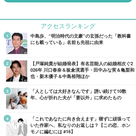
アクセスランキング
中島歩、“明治時代の文豪”の玄孫だった「教科書
にも載っている」名前も先祖に由来
【戸塚純貴が結婚発表】有名芸能人の結婚相次ぐ2
026年 川口春奈＆板倉滉選手・田中みな実＆亀梨和
也・新木優子＆中島裕翔ほか
「人としては大好きなんです」誘い続けて10数
年、心が折れた夫が「妻以外」に求めたもの
「これであなたに向き合えます」寝ずに頑張って
いた作家へ、私なりのお返しは？【この恋、ホン
モノに編むには #16】