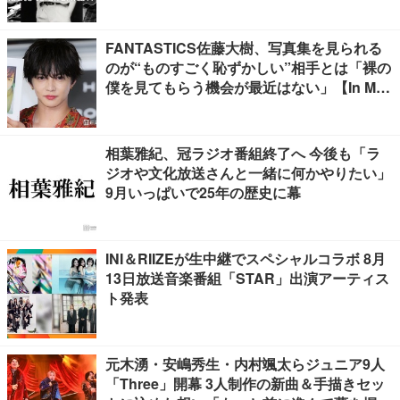
FANTASTICS佐藤大樹、写真集を見られる
のが“ものすごく恥ずかしい”相手とは「裸の
僕を見てもらう機会が最近はない」【In Moti
on】
相葉雅紀、冠ラジオ番組終了へ 今後も「ラ
ジオや文化放送さんと一緒に何かやりたい」
9月いっぱいで25年の歴史に幕
INI＆RIIZEが生中継でスペシャルコラボ 8月
13日放送音楽番組「STAR」出演アーティス
ト発表
元木湧・安嶋秀生・内村颯太らジュニア9人
「Three」開幕 3人制作の新曲＆手描きセッ