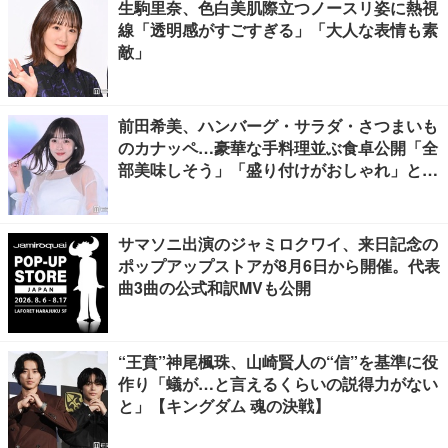
生駒里奈、色白美肌際立つノースリ姿に熱視
線「透明感がすごすぎる」「大人な表情も素
敵」
前田希美、ハンバーグ・サラダ・さつまいも
のカナッペ…豪華な手料理並ぶ食卓公開「全
部美味しそう」「盛り付けがおしゃれ」と絶
賛の声
サマソニ出演のジャミロクワイ、来日記念の
ポップアップストアが8月6日から開催。代表
曲3曲の公式和訳MVも公開
“王賁”神尾楓珠、山崎賢人の“信”を基準に役
作り「蟻が…と言えるくらいの説得力がない
と」【キングダム 魂の決戦】