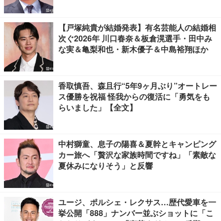
【戸塚純貴が結婚発表】有名芸能人の結婚相
次ぐ2026年 川口春奈＆板倉滉選手・田中み
な実＆亀梨和也・新木優子＆中島裕翔ほか
香取慎吾、森且行“5年9ヶ月ぶり”オートレー
ス優勝を祝福 怪我からの復活に「勇気をも
らいました」【全文】
中村獅童、息子の陽喜＆夏幹とキャンピング
カー旅へ「贅沢な家族時間ですね」「素敵な
夏休みになりそう」と反響
ユージ、ポルシェ・レクサス…歴代愛車を一
挙公開「888」ナンバー並ぶショットに「こ