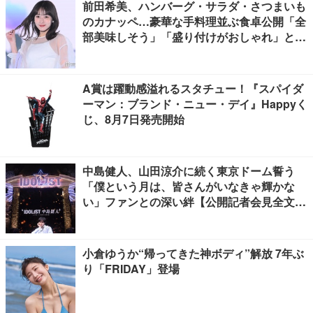
前田希美、ハンバーグ・サラダ・さつまいも
のカナッペ…豪華な手料理並ぶ食卓公開「全
部美味しそう」「盛り付けがおしゃれ」と絶
賛の声
A賞は躍動感溢れるスタチュー！『スパイダ
ーマン：ブランド・ニュー・デイ』Happyく
じ、8月7日発売開始
中島健人、山田涼介に続く東京ドーム誓う
「僕という月は、皆さんがいなきゃ輝かな
い」ファンとの深い絆【公開記者会見全文
／“IDOL1ST 中島健人” LIVE TOUR 2026】
小倉ゆうか“帰ってきた神ボディ”解放 7年ぶ
り「FRIDAY」登場