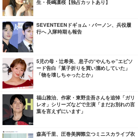
生・長嶋凛桜【独占カットあり】
SEVENTEENドギョム・バーノン、兵役履
行へ 入隊時期も報告
5児の母・辻希美、息子の“やんちゃ”エピソ
ード告白「菓子折りを買い溜めしていた」
「物を壊しちゃったとか」
福山雅治、作家・東野圭吾さんを追悼「ガリ
レオ」シリーズなどで主演「まだお別れの言
葉を言えずにいます」
森高千里、圧巻美脚際立つミニスカライブ衣