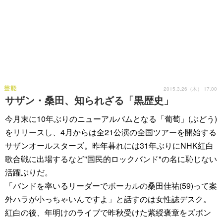
芸能
2015.3.26（木） 17:00
サザン・桑田、知られざる「黒歴史」
今月末に10年ぶりのニューアルバムとなる「葡萄」(ぶどう)
をリリースし、4月からは全21公演の全国ツアーを開始する
サザンオールスターズ。昨年暮れには31年ぶりにNHK紅白
歌合戦に出場するなど"国民的ロックバンド"の名に恥じない
活躍ぶりだ。
「バンドを率いるリーダーでボーカルの桑田佳祐(59)って案
外ハラが小っちゃいんですよ」と話すのは女性誌デスク。
紅白の後、年明けのライブで昨秋受けた紫綬褒章をズボン