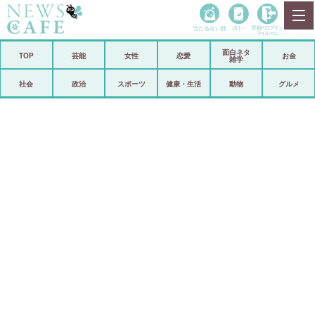
当たる占い師
占い
登録•
ログイン
マイルーム
面白ネタ
ホーム
TOP
芸能
女性
恋愛
お金
雑学
社会
政治
社会
政治
スポーツ
健康・生活
動物
グルメ
経済
海外
芸能
スポーツ
恋愛
ビックリ
コメントポスト
アリ／ナシ
リリース
ショップ
登録・ログイン/マイルーム