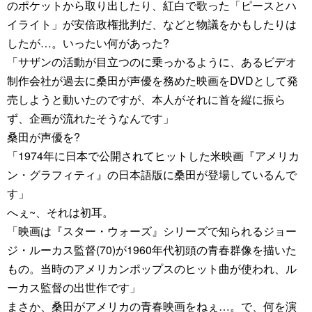
のポケットから取り出したり、紅白で歌った「ピースとハ
イライト」が安倍政権批判だ、などと物議をかもしたりは
したが…。いったい何があった?
「サザンの活動が目立つのに乗っかるように、あるビデオ
制作会社が過去に桑田が声優を務めた映画をDVDとして発
売しようと動いたのですが、本人がそれに首を縦に振ら
ず、企画が流れたそうなんです」
桑田が声優を?
「1974年に日本で公開されてヒットした米映画『アメリカ
ン・グラフィティ』の日本語版に桑田が登場しているんで
す」
へぇ~、それは初耳。
「映画は『スター・ウォーズ』シリーズで知られるジョー
ジ・ルーカス監督(70)が1960年代初頭の青春群像を描いた
もの。当時のアメリカンポップスのヒット曲が使われ、ル
ーカス監督の出世作です」
まさか、桑田がアメリカの青春映画をねぇ…。で、何を演