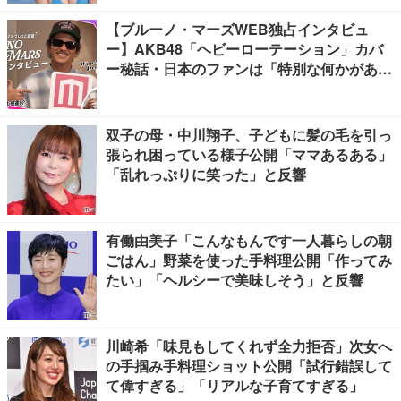
【ブルーノ・マーズWEB独占インタビュ
ー】AKB48「ヘビーローテーション」カバ
ー秘話・日本のファンは「特別な何かがあ
る」…来日公演への期待語る
双子の母・中川翔子、子どもに髪の毛を引っ
張られ困っている様子公開「ママあるある」
「乱れっぷりに笑った」と反響
有働由美子「こんなもんです一人暮らしの朝
ごはん」野菜を使った手料理公開「作ってみ
たい」「ヘルシーで美味しそう」と反響
川崎希「味見もしてくれず全力拒否」次女へ
の手掴み手料理ショット公開「試行錯誤して
て偉すぎる」「リアルな子育てすぎる」