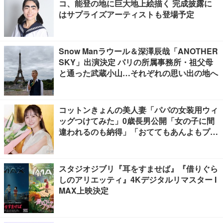
コ、能登の地に巨大地上絵描く 完成披露に
はサプライズアーティストも登場予定
Snow Manラウール＆深澤辰哉「ANOTHER
SKY」出演決定 パリの所属事務所・祖父母
と通った武蔵小山…それぞれの思い出の地へ
コットンきょんの美人妻「パパの女装用ウィ
ッグつけてみた」0歳長男公開「女の子に間
違われるのも納得」「おててもあんよもプリ
ティすぎる」と反響
スタジオジブリ『耳をすませば』『借りぐら
しのアリエッティ』4Kデジタルリマスター I
MAX上映決定