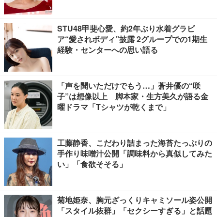
る」の声
STU48甲斐心愛、約2年ぶり水着グラビ
ア“愛されボディ”披露 2グループでの1期生
経験・センターへの思い語る
「声を聞いただけでもう…」蒼井優の“咲
子”は想像以上 脚本家・生方美久が語る金
曜ドラマ「Tシャツが乾くまで」
工藤静香、こだわり詰まった海苔たっぷりの
手作り味噌汁公開「調味料から真似してみた
い」「食欲そそる」
菊地姫奈、胸元ざっくりキャミソール姿公開
「スタイル抜群」「セクシーすぎる」と話題