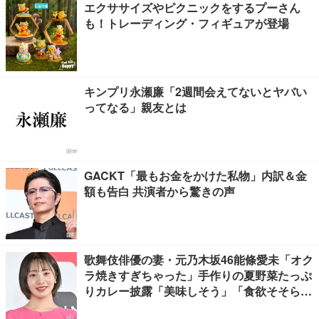
エクササイズやピクニックをするプーさん
も！トレーディング・フィギュアが登場
キンプリ永瀬廉「2週間会えてないとヤバい
ってなる」親友とは
GACKT「最もお金をかけた私物」内訳＆金
額も告白 共演者から驚きの声
歌舞伎俳優の妻・元乃木坂46能條愛未「オク
ラ焼きすぎちゃった」手作りの夏野菜たっぷ
りカレー披露「美味しそう」「食欲そそられ
る」