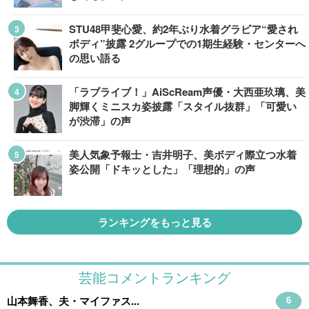
STU48甲斐心愛、約2年ぶり水着グラビア“愛され
ボディ”披露 2グループでの1期生経験・センターへ
の思い語る
「ラブライブ！」AiScReam声優・大西亜玖璃、美
脚輝くミニスカ姿披露「スタイル抜群」「可愛い
が渋滞」の声
美人気象予報士・吉井明子、美ボディ際立つ水着
姿公開「ドキッとした」「理想的」の声
ランキングをもっと見る