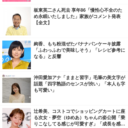
板東英二さん死去 享年86「慢性心不全のた
め永眠いたしました」家族がコメント発表
【全文】
絢香、もち粉混ぜたバナナパンケーキ披露
「ふわっふわで美味しそう」「レシピ参考に
なる」と反響
沖田愛加アナ「ままと習字」毛筆の美文字が
話題「四字熟語のセンスが渋い」「本人も字
も可愛い」
辻希美、コストコでショッピングカートに座
る次女・夢空（ゆめあ）ちゃんの姿公開「乗
りこなしてる感じが可愛すぎ」「成長を感じ