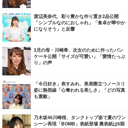
渡辺美奈代、彩り豊かな作り置き2品公開
「シンプルなのにおしゃれ」「食卓が華やか
になりそう」と反響
3児の母・川崎希、次女のために作ったパン
ケーキ公開「サイズが可愛い」「愛情たっぷ
り」の声
「今日好き」表すみれ、美肩際立つノースリ
姿に熱視線「心奪われる美しさ」「どの写真
も素敵」
乃木坂46川崎桜、タンクトップ姿で夏のワン
シーン再現「BOMB」表紙登場 裏表紙は6期