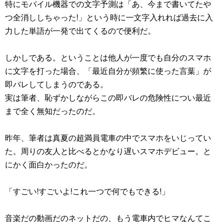
特にモバイル機器での文字予測は「あ、今まで書いてたや
つ全消ししちゃった!」という時に一文字入れれば過去に入
力した単語が一発で出てくるので便利だ。
しかしである。ということは他人が一度でも自分のスマホ
に文字を打った場合、「最近自分が頻繁に使った言葉」が
即バレしてしまうのである。
実は筆者、恥ずかしながらこの即バレの危険性につい最近
まで全く無知だったのだ。
昨年、筆者は真夏の超満員電車の中でスマホをいじってい
た。周りの友人と比べるとかなり遅いスマホデビュー。と
にかく面白かったのだ。
「すごい!すごいよ!これ一つで何でもできる!」
音楽だの動画だのネットだの、もう電車内でヒマなんてこ