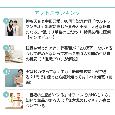
アクセスランキング
神谷天音＆中田乃愛、60周年記念作品「ウルトラ
マンテオ」出演に感じた責任と不安「大きな転機
になる」“数ミリ単位のこだわり”特撮技術に圧倒
【インタビュー】
転職を考えたとき、貯蓄額が「200万円」ないと安
心して辞めらないって本当？無収入期間の生活費
の目安【「退職プロ」が解説】
実は10万使ってなくても「医療費控除」ができ
る？1円でも使ったら絶対知っておくべき知恵（前
編）
「普段の生活がバレる」オフィスでのNGしぐさ。
知的で気品がある人は「無意識のしぐさ」が身に
ついている