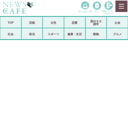
当たる占い師
占い
登録•
ログイン
マイルーム
面白ネタ
ホーム
TOP
芸能
女性
恋愛
お金
雑学
社会
政治
社会
政治
スポーツ
健康・生活
動物
グルメ
経済
海外
芸能
スポーツ
恋愛
ビックリ
コメントポスト
アリ／ナシ
リリース
ショップ
登録・ログイン/マイルーム