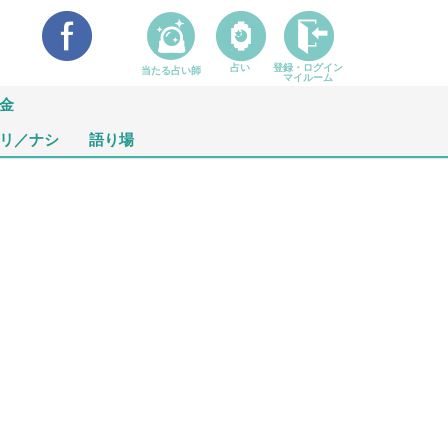
占い
登録・ログイン
当たる占い師
マイルーム
金
リ／ナシ
語り場