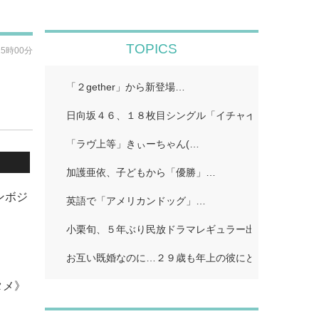
TOPICS
15時00分
「２gether」から新登場…
日向坂４６、１８枚目シングル「イチャイチャ虫」…
「ラヴ上等」きぃーちゃん(…
加護亜依、子どもから「優勝」…
ンボジ
英語で「アメリカンドッグ」…
小栗旬、５年ぶり民放ドラマレギュラー出演…
お互い既婚なのに…２９歳も年上の彼にどうしようもな
タメ》