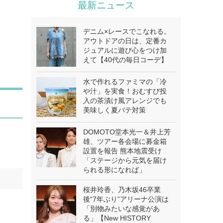
最新ニュース
デニム×レースでこなれる。
アウトドアの日は、定番カ
ジュアルに遊び心をつけ加
えて【40代の毎日コーデ】
水で作れるファミマの「冷
や汁」を実食！おむすび投
入の茶漬け風アレンジでも
美味しく夏バテ対策
DOMOTO堂本光一＆井上芳
雄、ツアー各会場に募金箱
設置を報告 熊本地震受け
「ステージから元気を届け
られる形になれば」
桜井玲香、乃木坂46卒業
後“7年ぶり”アリーナ公演は
「別物みたいな感覚があ
る」【New HISTORY