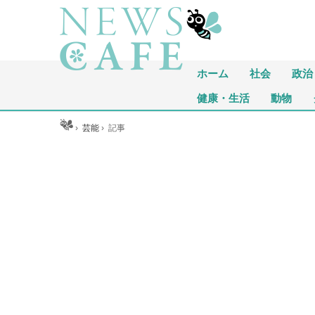
ホーム
社会
政治
健康・生活
動物
ホーム
›
芸能
›
記事