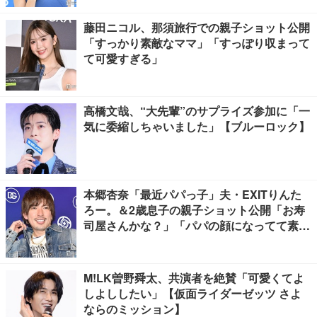
藤田ニコル、那須旅行での親子ショット公開
「すっかり素敵なママ」「すっぽり収まって
て可愛すぎる」
高橋文哉、“大先輩”のサプライズ参加に「一
気に委縮しちゃいました」【ブルーロック】
本郷杏奈「最近パパっ子」夫・EXITりんた
ろー。＆2歳息子の親子ショット公開「お寿
司屋さんかな？」「パパの顔になってて素
敵」と反響
M!LK曽野舜太、共演者を絶賛「可愛くてよ
しよししたい」【仮面ライダーゼッツ さよ
ならのミッション】