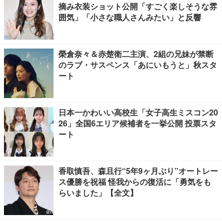
摘み衣装ショット公開「すごく楽しそうな雰
囲気」「小さな職人さんみたい」と反響
榮倉奈々＆赤楚衛二主演、2組の兄妹が禁断
のラブ・サスペンス「あにいもうと」秋スタ
ート
日本一かわいい高校生「女子高生ミスコン20
26」全国6エリア候補者を一挙公開 投票スタ
ート
香取慎吾、森且行“5年9ヶ月ぶり”オートレー
ス優勝を祝福 怪我からの復活に「勇気をも
らいました」【全文】