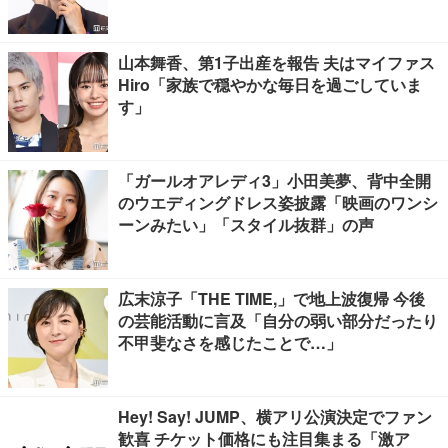
山本舞香、第1子出産を報告 夫はマイファス
Hiro「家族で穏やかな毎日を過ごしていま
す」
「ガールオアレディ3」小田美夢、背中全開
のウエディングドレス姿披露「映画のワンシ
ーンみたい」「スタイル抜群」の声
広末涼子「THE TIME,」で地上波復帰 今後
の芸能活動に言及「自分の弱い部分だったり
不甲斐なさを感じたことで…」
Hey! Say! JUMP、横アリ公演決定でファン
歓喜 チケット価格にも注目集まる「激ア