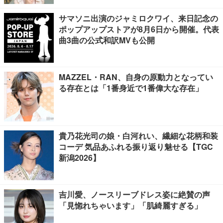
サマソニ出演のジャミロクワイ、来日記念の
ポップアップストアが8月6日から開催。代表
曲3曲の公式和訳MVも公開
MAZZEL・RAN、自身の原動力となってい
る存在とは「1番身近で1番偉大な存在」
貴乃花光司の娘・白河れい、繊細な花柄和装
コーデ 気品あふれる振り返り魅せる【TGC
新潟2026】
吉川愛、ノースリーブドレス姿に絶賛の声
「見惚れちゃいます」「肌綺麗すぎる」