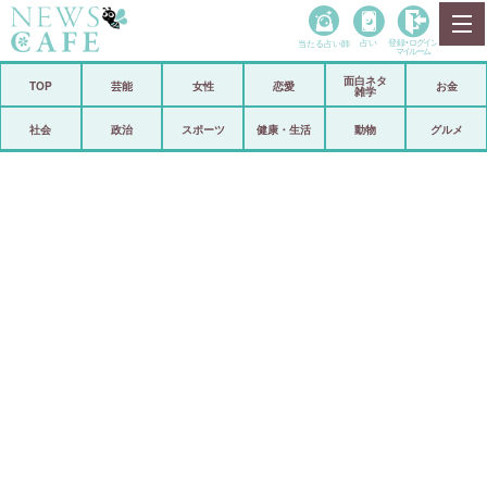
当たる占い師
占い
登録•
ログイン
マイルーム
面白ネタ
ホーム
TOP
芸能
女性
恋愛
お金
雑学
社会
政治
社会
政治
スポーツ
健康・生活
動物
グルメ
経済
海外
芸能
スポーツ
恋愛
ビックリ
コメントポスト
アリ／ナシ
リリース
ショップ
登録・ログイン/マイルーム