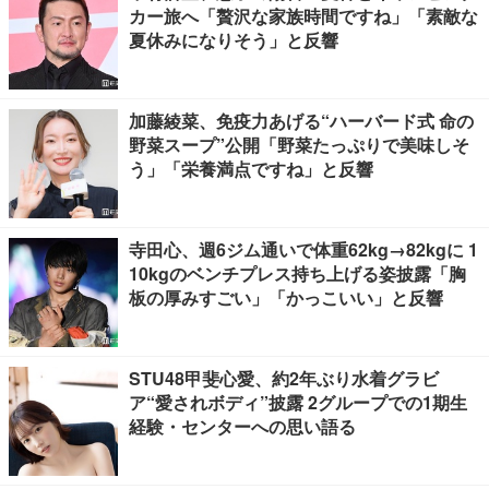
カー旅へ「贅沢な家族時間ですね」「素敵な
夏休みになりそう」と反響
加藤綾菜、免疫力あげる“ハーバード式 命の
野菜スープ”公開「野菜たっぷりで美味しそ
う」「栄養満点ですね」と反響
寺田心、週6ジム通いで体重62kg→82kgに 1
10kgのベンチプレス持ち上げる姿披露「胸
板の厚みすごい」「かっこいい」と反響
STU48甲斐心愛、約2年ぶり水着グラビ
ア“愛されボディ”披露 2グループでの1期生
経験・センターへの思い語る