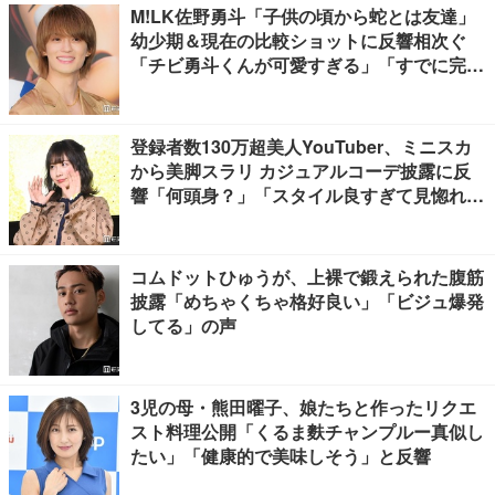
M!LK佐野勇斗「子供の頃から蛇とは友達」
幼少期＆現在の比較ショットに反響相次ぐ
「チビ勇斗くんが可愛すぎる」「すでに完成
されてる」
登録者数130万超美人YouTuber、ミニスカ
から美脚スラリ カジュアルコーデ披露に反
響「何頭身？」「スタイル良すぎて見惚れ
る」
コムドットひゅうが、上裸で鍛えられた腹筋
披露「めちゃくちゃ格好良い」「ビジュ爆発
してる」の声
3児の母・熊田曜子、娘たちと作ったリクエ
スト料理公開「くるま麩チャンプルー真似し
たい」「健康的で美味しそう」と反響