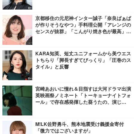
京都移住の元尼神インター誠子「奈良ばぁば
が作りそうなやつ」手料理公開「アレンジの
センスが抜群」「こんがり焼き色が最高」と
反響
KARA知英、短丈ユニフォームから美ウエス
トちらり「脚長すぎてびっくり」「圧巻のス
タイル」と反響
宮崎あおいに憧れ＆目指すは大河ドラマ出演
英映画祭ノミネート「トーキョーナイトフォ
ール」で存在感発揮した葵うたの、演じ
た“孤独”に共感【注目の人物】
M!LK佐野勇斗、熊本地震受け義援金寄付
「微力ではございますが」