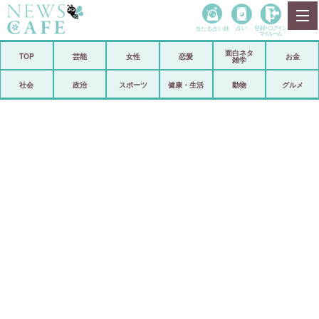
当たる占い師
占い
登録•
ログイン
マイルーム
面白ネタ
ホーム
TOP
芸能
女性
恋愛
お金
雑学
社会
政治
社会
政治
スポーツ
健康・生活
動物
グルメ
経済
海外
芸能
スポーツ
恋愛
ビックリ
コメントポスト
アリ／ナシ
リリース
ショップ
登録・ログイン/マイルーム