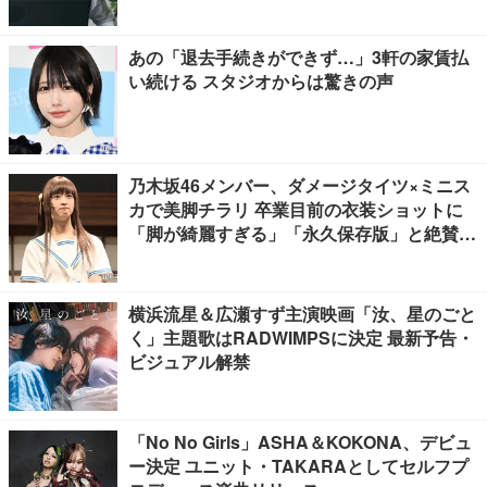
あの「退去手続きができず…」3軒の家賃払
い続ける スタジオからは驚きの声
乃木坂46メンバー、ダメージタイツ×ミニス
カで美脚チラリ 卒業目前の衣装ショットに
「脚が綺麗すぎる」「永久保存版」と絶賛の
声
横浜流星＆広瀬すず主演映画「汝、星のごと
く」主題歌はRADWIMPSに決定 最新予告・
ビジュアル解禁
「No No Girls」ASHA＆KOKONA、デビュ
ー決定 ユニット・TAKARAとしてセルフプ