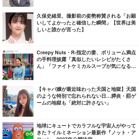
久保史緒里、撮影前の姿勢称賛される「お願
いしてよかったと確信した瞬間」【世界は美
しいと誰かが言った】
Creepy Nuts・R-指定の妻、ボリューム満点
の手料理披露「真似したいレシピがたくさ
ん」「ファイトケミカルスープが気になる」
の声
【キャバ嬢が最近味わった天国と地獄】天国
のような特別で忘れられない日…膵炎・罰ゲ
ームの地獄も「絶対に許さない」
地球にキュートでカラフルな宇宙人がやって
きた？イルミネーション最新作『ノット・ア