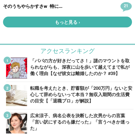
アクセスランキング
「パパの方が好きだってさ！」謎のマウントを取
られながらも、深夜に山を歩いて越えてまで私が
働く理由【なぜ彼女は離婚したのか？ #39】
転職を考えたとき、貯蓄額が「200万円」ないと安
心して辞めらないって本当？無収入期間の生活費
の目安【「退職プロ」が解説】
広末涼子、病名公表を決断した次男からの言葉
「言い訳にするのも嫌だった」「言うべきか迷っ
た」