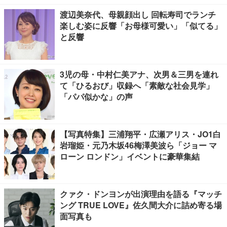
渡辺美奈代、母親顔出し 回転寿司でランチ
楽しむ姿に反響「お母様可愛い」「似てる」
と反響
3児の母・中村仁美アナ、次男＆三男を連れ
て「ひるおび」収録へ「素敵な社会見学」
「パパ似かな」の声
【写真特集】三浦翔平・広瀬アリス・JO1白
岩瑠姫・元乃木坂46梅澤美波ら「ジョー マ
ローン ロンドン」イベントに豪華集結
クァク・ドンヨンが出演理由を語る『マッチ
ング TRUE LOVE』佐久間大介に詰め寄る場
面写真も