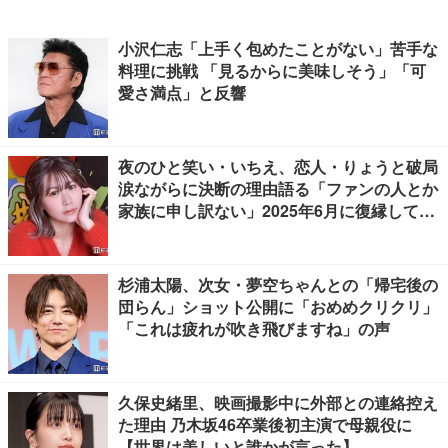
小沢仁志「上手く包めたことがない」苦手な
料理に挑戦 「見るからに美味しそう」「可
愛さ満点」と反響
夜のひと笑い・いちえ、恋人・りょうと破局
涙ながらに決断の理由語る「ファンの人とか
家族に申し訳ない」2025年6月に復縁してい
た
杉浦太陽、次女・夢空ちゃんとの「帰宅後の
団らん」ショット公開に「おめめクリクリ」
「これは疲れが吹き飛びますね」の声
久保史緒里、映画撮影中に外部との連絡控え
た理由 乃木坂46卒業後初主演で母親役に
【世界は美しいと誰かが言った】