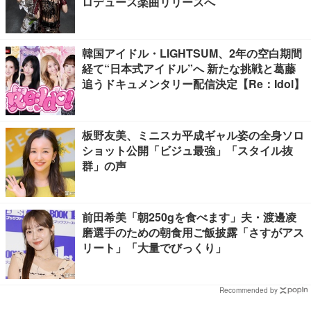
ロデュース楽曲リリースへ
韓国アイドル・LIGHTSUM、2年の空白期間
経て“日本式アイドル”へ 新たな挑戦と葛藤
追うドキュメンタリー配信決定【Re：Idol】
板野友美、ミニスカ平成ギャル姿の全身ソロ
ショット公開「ビジュ最強」「スタイル抜
群」の声
前田希美「朝250gを食べます」夫・渡邊凌
磨選手のための朝食用ご飯披露「さすがアス
リート」「大量でびっくり」
Recommended by