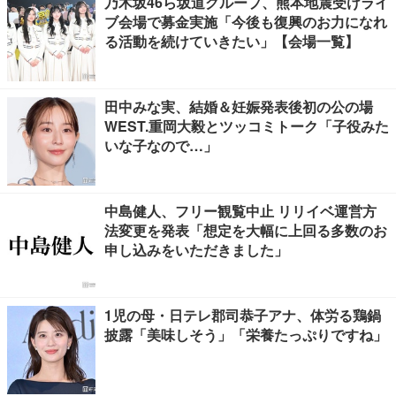
乃木坂46ら坂道グループ、熊本地震受けライ
ブ会場で募金実施「今後も復興のお力になれ
る活動を続けていきたい」【会場一覧】
田中みな実、結婚＆妊娠発表後初の公の場
WEST.重岡大毅とツッコミトーク「子役みた
いな子なので…」
中島健人、フリー観覧中止 リリイベ運営方
法変更を発表「想定を大幅に上回る多数のお
申し込みをいただきました」
1児の母・日テレ郡司恭子アナ、体労る鶏鍋
披露「美味しそう」「栄養たっぷりですね」