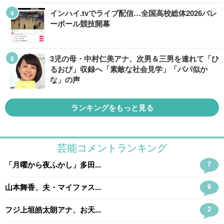
インハイ.tvでライブ配信…全国高校総体2026バレ
ーボール競技開幕
3児の母・中村仁美アナ、次男＆三男を連れて「ひ
るおび」収録へ「素敵な社会見学」「パパ似か
な」の声
ランキングをもっと見る