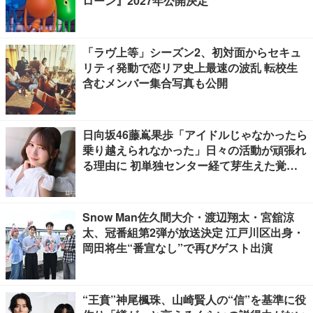
ローン』2027年公開決定
「ラヴ上等」シーズン2、初対面からセキュ
リティ発動で恋リア史上最速の波乱 転校生
含むメンバー集合写真も公開
日向坂46藤嶌果歩「アイドルじゃなかったら
乗り越えられなかった」日々の活動が頑張れ
る理由に 初単独センター経て芽生えた覚悟
も【「果実の歩幅」インタビュー】
Snow Man佐久間大介・渡辺翔太・宮舘涼
太、冠番組第2弾が放送決定 江戸川区出身・
岡田将生“番宣なし”で再びゲスト出演
“王賁”神尾楓珠、山崎賢人の“信”を基準に役