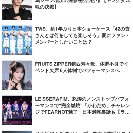
馬シーン増加の撮影秘話明かす【キングダム
魂の決戦】
TWS、約1年ぶり日本ショーケース「42の皆
さんとは何をしても楽しそう」夏にファン・
メンバーとしたいことは？
FRUITS ZIPPER鎮西寿々歌、体調不良でイ
ベント欠席 6人体制でパフォーマンスへ
LE SSERAFIM、怒涛のノンストップパフォ
ーマンスで“完全燃焼”「かわだめ」チャレン
ジでFEARNOT魅了・日本満喫裏話も【ライ
ブレポート】