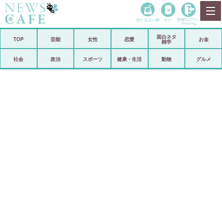
当たる占い師
占い
登録•
ログイン
マイルーム
面白ネタ
ホーム
TOP
芸能
女性
恋愛
お金
雑学
社会
政治
社会
政治
スポーツ
健康・生活
動物
グルメ
経済
海外
芸能
スポーツ
恋愛
ビックリ
コメントポスト
アリ／ナシ
リリース
ショップ
登録・ログイン/マイルーム