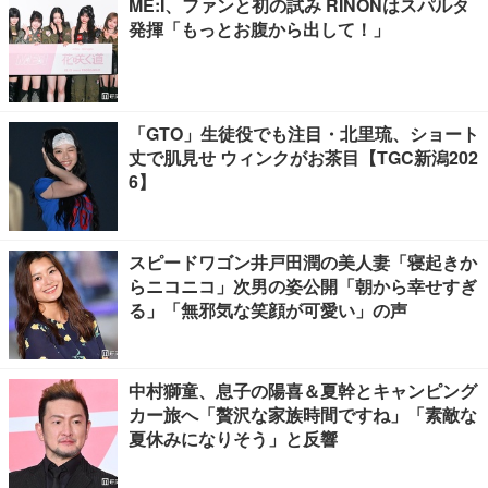
ME:I、ファンと初の試み RINONはスパルタ
発揮「もっとお腹から出して！」
「GTO」生徒役でも注目・北里琉、ショート
丈で肌見せ ウィンクがお茶目【TGC新潟202
6】
スピードワゴン井戸田潤の美人妻「寝起きか
らニコニコ」次男の姿公開「朝から幸せすぎ
る」「無邪気な笑顔が可愛い」の声
中村獅童、息子の陽喜＆夏幹とキャンピング
カー旅へ「贅沢な家族時間ですね」「素敵な
夏休みになりそう」と反響