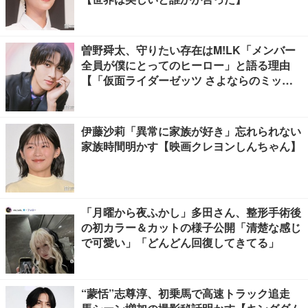
曽野舜太、守りたい存在はM!LK「メンバー
全員が僕にとってのヒーロー」と語る理由
【「仮面ライダーゼッツ さよならのミッシ
ョン」インタビュー】
伊藤沙莉「異常に家族が好き」忘れられない
家族時間明かす【映画クレヨンしんちゃん】
「月曜から夜ふかし」多田さん、整形手術後
の初カラー＆カットの様子公開「清楚な感じ
で可愛い」「どんどん回復してきてる」
“蒙恬”志尊淳、初乗馬で高速トラック追走