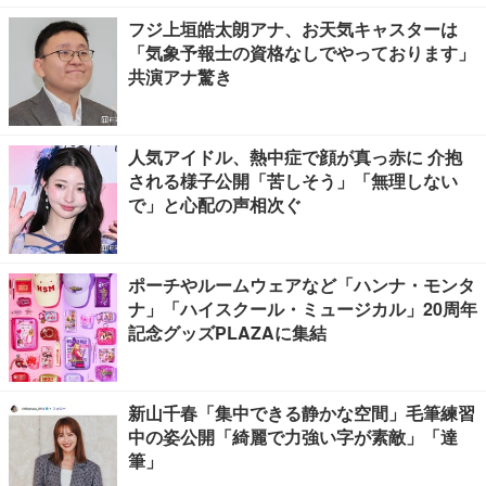
フジ上垣皓太朗アナ、お天気キャスターは
「気象予報士の資格なしでやっております」
共演アナ驚き
人気アイドル、熱中症で顔が真っ赤に 介抱
される様子公開「苦しそう」「無理しない
で」と心配の声相次ぐ
ポーチやルームウェアなど「ハンナ・モンタ
ナ」「ハイスクール・ミュージカル」20周年
記念グッズPLAZAに集結
新山千春「集中できる静かな空間」毛筆練習
中の姿公開「綺麗で力強い字が素敵」「達
筆」