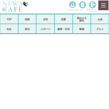
当たる占い師
占い
登録•
ログイン
マイルーム
面白ネタ
ホーム
TOP
芸能
女性
恋愛
お金
雑学
社会
政治
社会
政治
スポーツ
健康・生活
動物
グルメ
経済
海外
芸能
スポーツ
恋愛
ビックリ
コメントポスト
アリ／ナシ
リリース
ショップ
登録・ログイン/マイルーム