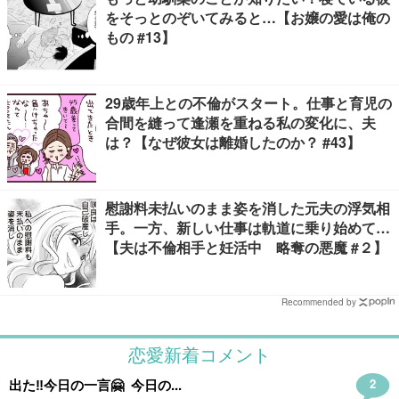
をそっとのぞいてみると…【お嬢の愛は俺の
もの #13】
29歳年上との不倫がスタート。仕事と育児の
合間を縫って逢瀬を重ねる私の変化に、夫
は？【なぜ彼女は離婚したのか？ #43】
慰謝料未払いのまま姿を消した元夫の浮気相
手。一方、新しい仕事は軌道に乗り始めて…
【夫は不倫相手と妊活中 略奪の悪魔 #２】
Recommended by