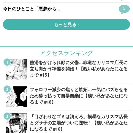
アクセスランキング
熱湯をかけられ顔に火傷…非道なカリスマ店長に
立ち向かう準備を開始！【醜い私があなたになる
まで #15】
フォロワー減少の焦りと嫉妬…一気にバズらせる
ため酔っ払って自暴自棄に【醜い私があなたにな
るまで #18】
「目ざわりなゴミは消えろ」横暴なカリスマ店長
とダサ子の立場がついに逆転！【醜い私があなた
になるまで #16】