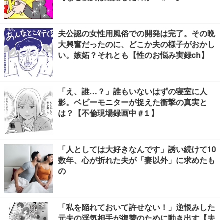
夫公認の女性用風俗での開発は完了。その晩
大興奮だったのに、どこか夫の様子がおかし
い。嫉妬？それとも【性のお悩み実録ch】
「え、誰…？」誰もいないはずの寝室に人
影。ベビーモニターが捉えた衝撃の真実と
は？【不倫現場録画中 #１】
「人としては大好きなんです」誘い続けて10
数年、心が折れた夫が「妻以外」に求めたも
の
「私を陥れておいて許せない！」逆恨みした
元夫の浮気相手が復讐のために動き出す【夫