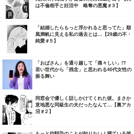
は不倫相手と妊活中 略奪の悪魔 #３】
「結婚したらもっと浮かれると思ってた」順
風満帆に見える私の過去とは…【29歳の不・
純愛 #５】
「おばさん」を通り越して「痛々しい」!?
若い世代から「残念」と思われる40代女性の
振る舞い
同窓会で優しく話しかけてくれた彼。まさか
意地悪な同級生の夫だったなんて…【裏アカ
沼 #２】
もっと幼馴染のことが知りたい！寝ている彼