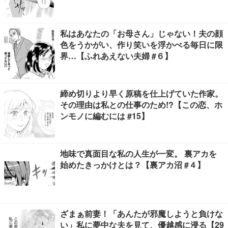
私はあなたの「お母さん」じゃない！夫の顔
色をうかがい、作り笑いを浮かべる毎日に限
界…【ふれあえない夫婦 #６】
締め切りより早く原稿を仕上げていた作家。
その理由は私との仕事のため!?【この恋、ホ
ンモノに編むには #15】
地味で真面目な私の人生が一変。 裏アカを
始めたきっかけとは？【裏アカ沼 #４】
ざまぁ前妻！「あんたが邪魔しようと負けな
い」私に夢中な夫を見て、優越感に浸る【29