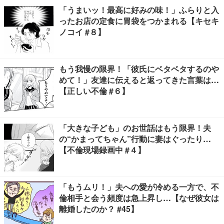
「うまいッ！最高に好みの味！」ふらりと入
ったお店の定食に胃袋をつかまれる【キセキ
ノコイ #８】
もう我慢の限界！「彼氏にベタベタするのや
めて！」友達に伝えると返ってきた言葉は…
【正しい不倫 #６】
「大きな子ども」のお世話はもう限界！夫
の“かまってちゃん”行動に妻はぐったり…
【不倫現場録画中 #４】
「もうムリ！」夫への愛が冷める一方で、不
倫相手と会う頻度は急上昇し…【なぜ彼女は
離婚したのか？ #45】