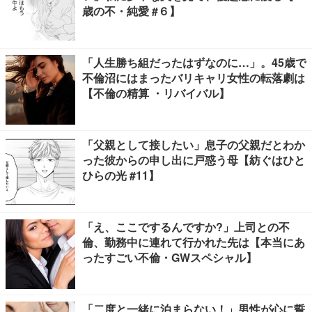
歳の不・純愛 #６】
「人生勝ち組だったはずなのに…」。45歳で
不倫沼にはまったバリキャリ女性の転落劇は
【不倫の精算 ・リバイバル】
「父親として接したい」息子の父親だとわか
った彼からの申し出に戸惑う母【紡ぐはひと
ひらの光 #11】
「え、ここでするんですか?」上司との不
倫、勤務中に連れて行かれた先は【本当にあ
ったすごい不倫・GWスペシャル】
「二度と一緒に泊まらない！」男性が心に誓