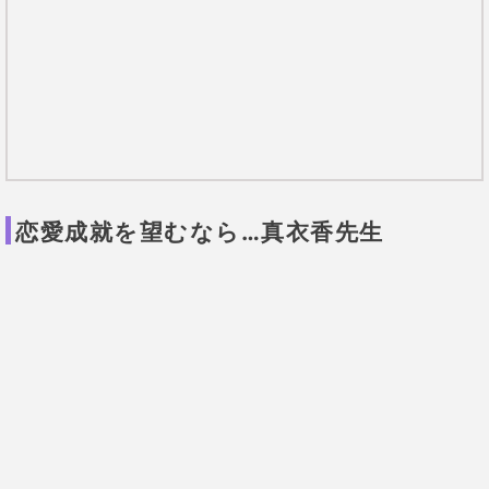
提供元：
Tiphereth
恋愛成就の口コミ多数！願いを叶える鑑定
師！
未来の出来事がストーリーの様に視えるという力を持
つ先生。
先生の的確な鑑定で、
どのようにすれば願望成就でき
るのか、具体的に知ることができます。
その実力は、
「復縁が叶った」「不倫関係が解消して