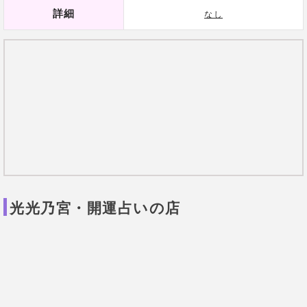
フーチ占いも状況によってはしています。
美容院を改装したことから、とても綺麗なお店です。
光光乃宮・開運占いの店の口コミ
23歳 女性
時間制限がないので雑談をするな
どリラックスしたムード
で鑑定が
進んでいきます。フーチは初めて
体験しましたが、
不思議なほど当
たるので病みつきになりそう。
こ
ちらでは東洋占術がメインです
が、なかなか奥深いものがありま
す。おすすめできるお店です。