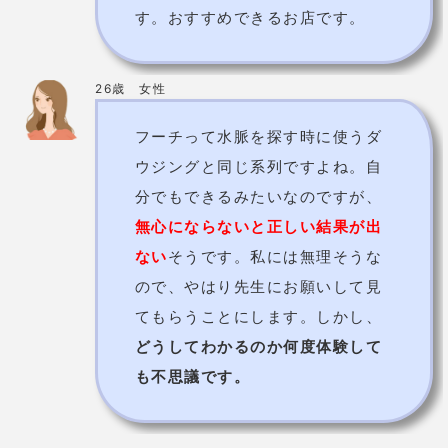
凪先生【みんなの電話占い】
鑑定歴
16年
鑑定料金
335円/分
スピリチュアルカウンセリング/タロット/
使用占術
オラクルカードなど