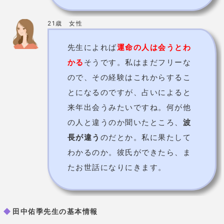
の人と違うのか聞いたところ、
波
長が違う
のだとか。私に果たして
わかるのか。彼氏ができたら、ま
たお世話になりにきます。
田中佑季先生の基本情報
占術
姓名判断/風水気学/人相・手相など
初回：5,000円（40分）
価格
2回目以降：3,000円（40
分）