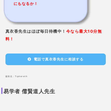
格安料金で鑑定してくれる穏やかな占い師
先生は
オリジナル占術である儒賢流で鑑定
をしていま
す。
NHK文化センターで占い講座も開講しているので、地
元の方はよくご存知かもしれません。
1件につき1,000円
という低価格での鑑定と、穏やかな
人柄から地元では人気があります。
相談者が良い人生を歩めるように親切丁寧に助言をし
てくれますよ。