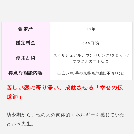
29歳 女性
別れた彼と再会し燃え上がったの
ですが、また別れるのではないか
と不安で相談しました。
「二人の
絆が深まるまでには山あり谷あ
り。ですが、結婚運はある」
と言
われ、焦らず成り行きに任せよう
という気持ちになりました。そう
思うと気楽に過ごせるようにな
り、
以前よりもラブラブカップル
になれています！
32歳 女性