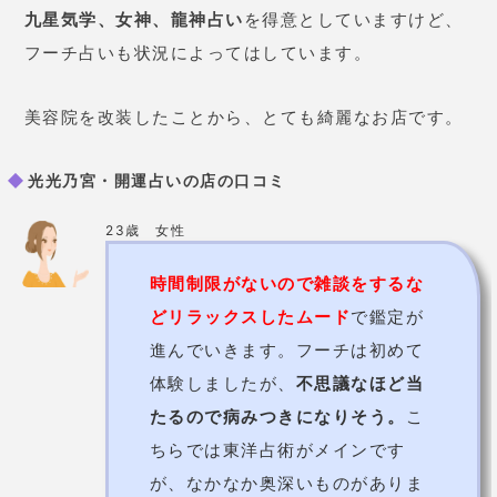
占術
九星気学/霊査/神占い/フーチ
価格
3,000円〜
予約の取りにくさ
要確認
青森市古川一丁目15番5号オフィ
住所
ス木村ビル１階
017-777-1791
電話番号
080-6053-1036
詳細
公式HP