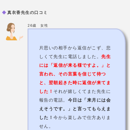
した！
今から楽しみで仕方ありま
せん。
31歳 女性
何度もデートをしている相手がい
ますが、中々付き合う関係になれ
ません。諦めて他へいったほうが
いいのか相談しました。先生曰
く、
彼は私との将来を真剣に考え
ており、慎重になっているだけだ
そう。
その後のデートで元カノの
話になり、
元カノとは婚約までい