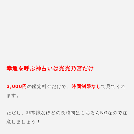
26歳 女性
フーチって水脈を探す時に使うダ
ウジングと同じ系列ですよね。自
分でもできるみたいなのですが、
無心にならないと正しい結果が出
ない
そうです。私には無理そうな
ので、やはり先生にお願いして見
てもらうことにします。しかし、
どうしてわかるのか何度体験して
も不思議です。
光光乃宮・開運占いの店の基本情報