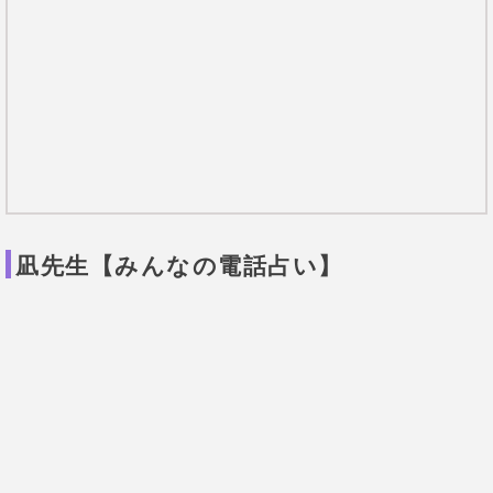
凪先生の口コミ
27歳 女性
彼に避けられているようで鑑定し
てもらいました。やはり感じてい
た通り
私への熱は冷めていました
が
、今すぐ別れる気持ちはないと
のこと。先生にアドバイスされた
方法を試してみると、彼の態度が
急変！
今までの冷めた態度はなん
だったのというくらい甘えてきた
り連絡をしてくるようになりまし
た！