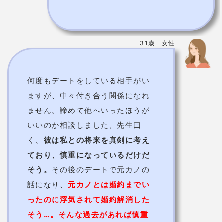
ったのに浮気されて婚約解消した
そう…。そんな過去があれば慎重
にもなるか！
真衣香先生はほぼ毎日待機中！
今なら最大10分無
料！
電話で真衣香先生に相談する
提供元：
Tiphereth
易学者 儒賢道人先生