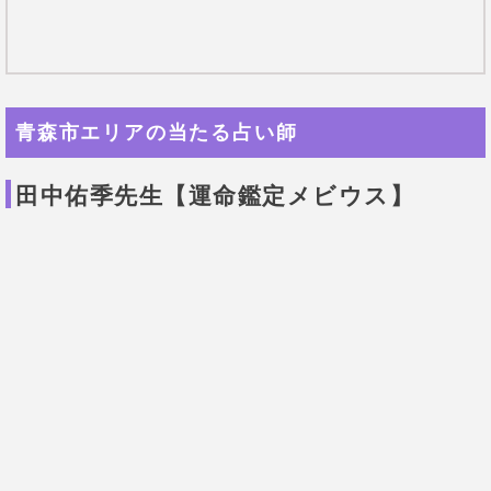
青森市エリアの当たる占い師
田中佑季先生【運命鑑定メビウス】
2足の草鞋を履きこなす美人鑑定師
先生は占いサロンだけでなく、不動産会社も経営して
いるやり手の鑑定士。
幼少期からオーラが視えていた
とのことで驚きです。