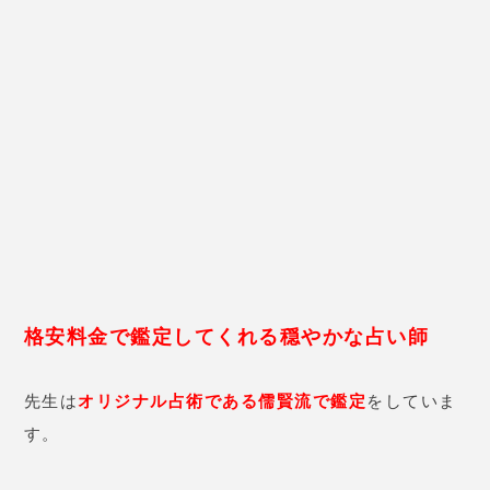
なお、4歳未満の子供、風邪を引いている人は入店で
きません。
儒賢道人先生の口コミ
35歳 女性
私は気楽な気持ちで利用させてい
ただいています。毎年、その年が
どんな年になるか占ってもらって
いるのでが、いつも
平日の午前中
しかやっていない
みたいで、混ん
でいると視てもらえない時もあり
ます。
時間制ではない
ので、前の
人が長いと大変です。