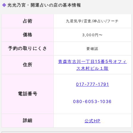
得意な相談内容
出会い/相手の気持ち/相性/不倫/など
苦しい恋に寄り添い、成就させる「幸せの伝
道師」​
幼少期から、他の人の肉体的エネルギーを感じていた
という先生。
凪先生の言葉に救われたという相談者が後を絶ちませ
ん。
難しい恋愛に悩み、不安な気持ちに囚われてしまっ
ているあなた
を幸せな未来へ導く力の持ち主です。
「こんな恋愛続けていいのか…」と迷っているなら、
一度凪先生に相談してみては？