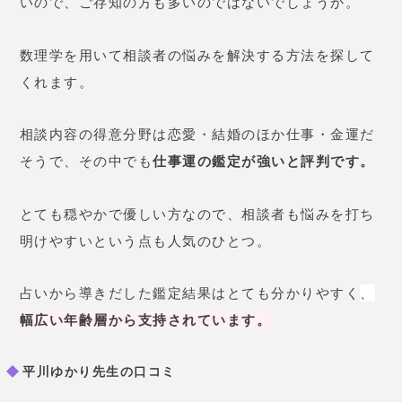
らない限りはこのまま付き合って
も泣きを見るだけ
と言われて…。
悩んで別れたのですが、その後さ
らに付き合っていた人数が増えて
いてびっくり。
別れて正解でし
た
。
平川ゆかり先生の基本情報
占術
数理学
価格
3,000円～
予約の取りにくさ
やや取りにくい
広島市中区八丁堀12-2 日経ビル