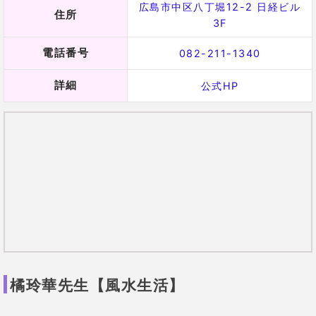
対応してくれる風水師です。
希望すれば鑑定後に自分のオリジナルブレスレットを
製作してもらうこともできます。
橘玲華先生の口コミ
41歳 女性
実際に家に来てもらって家相を見
てもらいました
。
何がどう悪いの
かというこや、運気が上がるアド
バイスもわかりやすく、実行しや
すい物ばかりでした。
アドバイス
通りレイアウトなどを変えたこと
で、いろいろなことが良い方向に