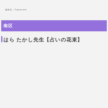
を行います。
一つひとつの占いの長所を活かしたブレンドをするこ
とで、鑑定結果の的中率を上げて、適切なアドバイス
を行ってくれるのです。
単純に占い結果だけでなく、心理カウンセリングも取
り入れたアドバイスを行ってくれます。
とても分かりやすく、気分が楽になると相談者からの
評判は高いですよ。
一般鑑定に関しては出張鑑定となりますが、個室鑑定
では広島カルチャーセンター内での対面鑑定です。
メール鑑定にも対応しているので、遠方の人でも鑑定