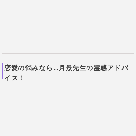
イス！
提供元：
Tiphereth
VIPを相手にアドバイスを繰り広げる「本物」
の能力者！
状況を説明しなくても、五感を駆使しスピーディに感
じ取る実力者。
口コミでも「全て視えてる！」と話題沸騰
中！！
一切狂いなしのドン
神道的な血筋に間違いはない！