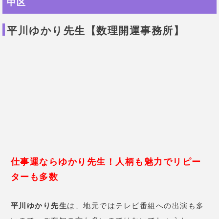
職場に異動してきた上司と揉め
て、仕事でのミスを連発して凹ん
でいました。平川先生の占いで、
運気よりも私の性格的なものが大
きい
といわれてちょっとショッ
ク。
でも解決方法もきちんとアド
バイスしてくれ、問題を解決する
ことができました。
31歳 女性
彼氏に二股かけられていて別れる
べきか悩んでいました。
占いでは
相性は良いけれど、彼の性格が治