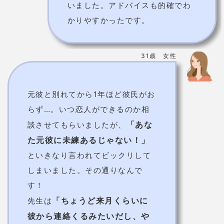
彼から連絡くるみたいだし、や
り直したいならその時がチャン
ス」
とおっしゃいました。
そして
今月、彼から1年ぶりに連絡がきま
した！
嘘みたい！こんなことって
あるんですね！！
月景(つきか)先生は電話ですぐに占えます！
いまな
ら2400円分無料！！
月景先生は
鑑定予約も可能
です！
電話で月景先生に相談する