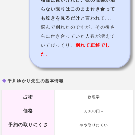
会うだけで運気が上がると人気が高い占
い師
！
橘玲華（たちばな れいか）先生
は、風水生活の代表
者。
風水研究会の会長である安藤成龍氏に弟子入り
して学
び、風水師としての書籍も出版しています。
また風水師としての活躍以外にも、中国茶のサロンや
薬膳サロンなども開いていますよ。
占いは風水がメインなので引越しや方角などの鑑定は
定評がありますが、運勢や人間関係といった悩みにも