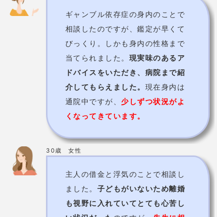
30分3,000円～5,000円
価格
※延長10分毎1,000円
予約の取りにくさ
取りやすい
住所
南区のカフェ等
電話番号
こちら
予約は
から
詳細
公式HP