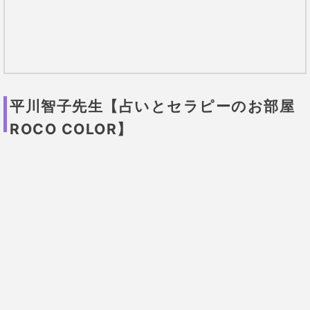
平川智子先生【占いとセラピーのお部屋
ROCO COLOR】
鑑定を受け癒されたという人が続出の占
い師
！
占星術とタロットで相談者の悩みを解決に導いてくれ
る平川智子先生は、小学生のころにはすでに神秘的な