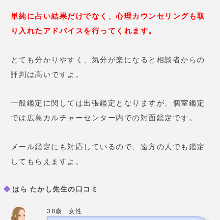
30歳 女性
主人の借金と浮気のことで相談し
ました。
子どもがいないため離婚
も視野に入れていてとても心苦し
い状況だった
のですが、
先生に相
談することでかなり気持ちが楽に
なり、
前向きな考え方ができるよ
うになったような気がします。
さらに詳しい口コミを知りたい方はこちら
はら たかし先生の基本情報
西洋と東洋の15種の占法を統合した占
占術
いなど