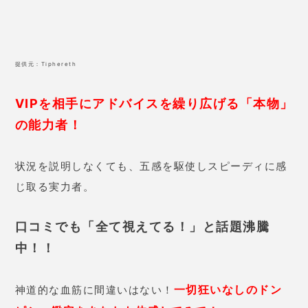
ピシャ鑑定をあなたも体感してみて！
月景先生の口コミ
29歳 女性
今までいろんな先生に占っていた
だきましたが、月景先生の鑑定が
一番しっくりきました。先生に
「彼はこの時に気持ちが揺らい
だみたい」と言われた時期がち
ょうど喧嘩をした時だったので
驚きました。
現状についても連
絡が途絶えていることを当てら