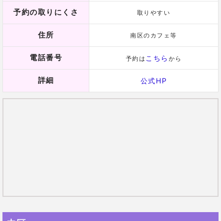
数理学を用いて相談者の悩みを解決する方法を探して
くれます。
相談内容の得意分野は恋愛・結婚のほか仕事・金運だ
そうで、その中でも
仕事運の鑑定が強いと評判です
。
とても穏やかで優しい方なので、相談者も悩みを打ち
明けやすいという点も人気のひとつ。
占いから導きだした鑑定結果はとても分かりやすく
、
幅広い年齢層から支持されています。
平川ゆかり先生の口コミ
27歳 女性