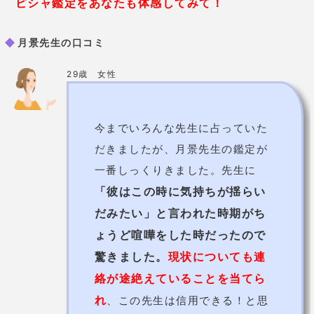
れ
、この先生は信用できる！と思
いました。アドバイスも的確でわ
かりやすかったです。
31歳 女性
元彼と別れてから1年ほど彼氏がお
らず…。いつ恋人ができるのか相
「あな
談させてもらいましたが、
た元彼に未練あるじゃない！」
といきなり言われてビックリして
しまいました。その通りなんで
す！
「ちょうど来月くらいに
先生は