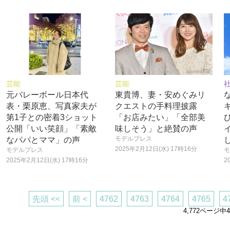
芸能
芸能
元バレーボール日本代
東貴博、妻・安めぐみリ
表・栗原恵、写真家夫が
クエストの手料理披露
第1子との密着3ショット
「お店みたい」「全部美
公開「いい笑顔」「素敵
味しそう」と絶賛の声
モデルプレス
なパパとママ」の声
2025年2月12日(水) 17時16分
モデルプレス
モ
2025年2月12日(水) 17時16分
2
先頭 <<
前 <
4762
4763
4764
4765
4
4,772ページ中