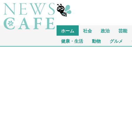
ホーム
社会
政治
芸能
健康・生活
動物
グルメ