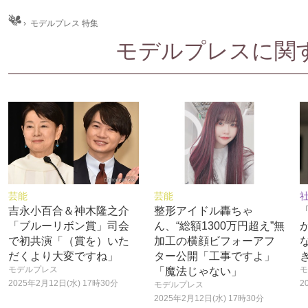
ム
›
モデルプレス 特集
モデルプレスに関する
芸能
芸能
吉永小百合＆神木隆之介
整形アイドル轟ちゃ
「ブルーリボン賞」司会
ん、“総額1300万円超え”無
で初共演「（賞を）いた
加工の横顔ビフォーアフ
だくより大変ですね」
ター公開「工事ですよ」
モデルプレス
モ
「魔法じゃない」
2025年2月12日(水) 17時30分
2
モデルプレス
2025年2月12日(水) 17時30分