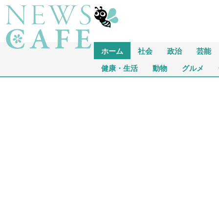
ホーム
社会
政治
芸能
健康・生活
動物
グルメ