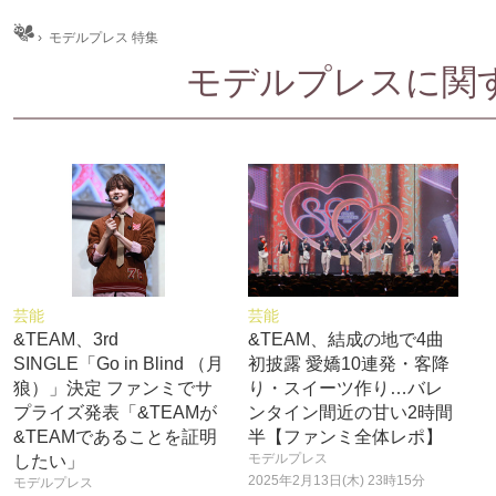
ム
›
モデルプレス 特集
モデルプレスに関する
芸能
芸能
&TEAM、3rd
&TEAM、結成の地で4曲
SINGLE「Go in Blind （月
初披露 愛嬌10連発・客降
狼）」決定 ファンミでサ
り・スイーツ作り…バレ
プライズ発表「&TEAMが
ンタイン間近の甘い2時間
&TEAMであることを証明
半【ファンミ全体レポ】
モデルプレス
したい」
2025年2月13日(木) 23時15分
モデルプレス