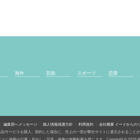
海外
芸能
スポーツ
恋愛
編集部へメッセージ
個人情報保護方針
利用規約
会社概要
イードからの
品/サービスを購入、契約した場合に、売上の一部が弊社サイトに還元されること
トに掲載の記事・見出し・写真・画像の無断転載を禁じます。Copyright © 2026 IID, 