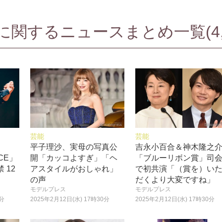
関するニュースまとめ一覧(4,7
芸能
芸能
、
平子理沙、実母の写真公
吉永小百合＆神木隆之
NCE」
開「カッコよすぎ」「ヘ
「ブルーリボン賞」司
 12
アスタイルがおしゃれ」
で初共演「（賞を）い
の声
だくより大変ですね」
モデルプレス
モデルプレス
0分
2025年2月12日(水) 17時30分
2025年2月12日(水) 17時30分