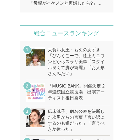
「母親がイケメンと再婚したら?」…
総合ニュースランキング
大食い女王・もえのあずき
が
「ぴんくこーで」膝上ミニワ
ト
ンピからスラリ美脚「スタイ
ル良くて脚が綺麗」「お人形
敵
さんみたい」
「MUSIC BANK」開催決定 2
年連続国立競技場・出演アー
ティスト後日発表
広末涼子、病名公表を決断し
た次男からの言葉「言い訳に
するのも嫌だった」「言うべ
きか迷った」