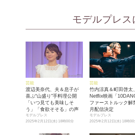
モデルプレスに
芸能
芸能
渡辺美奈代、夫＆息子が
竹内涼真＆町田啓太
喜ぶ“山盛り”手料理公開
Netflix映画「10DA
「いつ見ても美味しそ
ファーストルック解禁
う」「食欲そそる」の声
月配信決定
モデルプレス
モデルプレス
2025年2月12日(水) 18時00分
2025年2月12日(水) 18時0