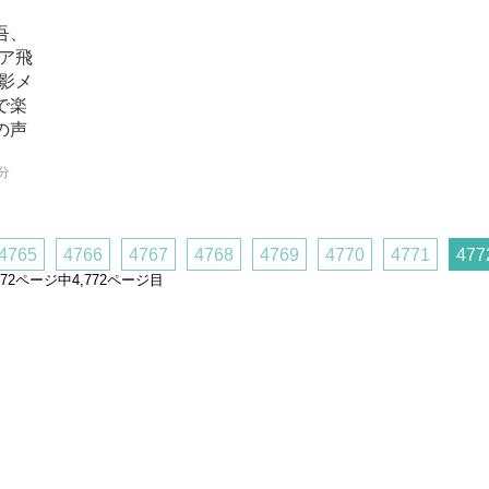
吾、
エア飛
撮影メ
で楽
の声
5分
4765
4766
4767
4768
4769
4770
4771
477
,772ページ中4,772ページ目