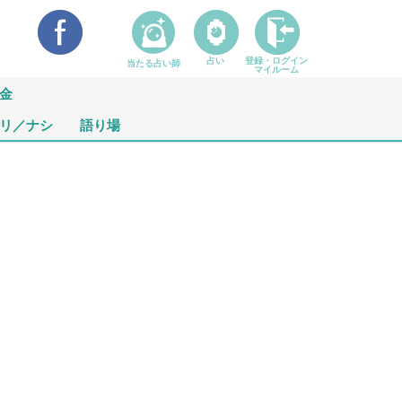
占い
登録・ログイン
当たる占い師
マイルーム
金
リ／ナシ
語り場