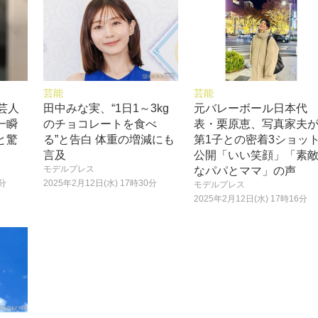
芸能
芸能
芸人
田中みな実、“1日1～3kg
元バレーボール日本代
一瞬
のチョコレートを食べ
表・栗原恵、写真家夫
と驚
る”と告白 体重の増減にも
第1子との密着3ショッ
言及
公開「いい笑顔」「素
モデルプレス
なパパとママ」の声
0分
2025年2月12日(水) 17時30分
モデルプレス
2025年2月12日(水) 17時16分