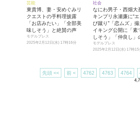
芸能
社会
東貴博、妻・安めぐみリ
なにわ男子・西畑大
クエストの手料理披露
キンプリ永瀬廉に“
「お店みたい」「全部美
び蹴り”「恋ムズ」
味しそう」と絶賛の声
イキング公開に「素
モデルプレス
しそう」「仲良し」
2025年2月12日(水) 17時16分
モデルプレス
2025年2月12日(水) 17時1
先頭 <<
前 <
4762
4763
4764
4