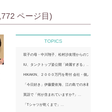
72 ページ目)
TOPICS
双子の母・中川翔子、松村沙友理からのプレゼント公開
IU、タンクトップ姿公開「綺麗すぎる」…
介
HIKAKIN、２０００万円を寄付 会社・個人から１００
会
「今日好き」伊藤愛依海、江の島での水着姿公開…
た
英語で「何が含まれていますか?」…
「Tシャツが乾くまで」…