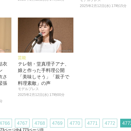
モデルプレス
2025年2月12日(水) 17時15分
芸能
結衣
テレ朝・堂真理子アナ、
ン
娘と作った手料理公開
衣さ
「美味しそう」「親子で
緊張
料理素敵」の声
モデルプレス
2025年2月12日(水) 17時00分
5分
4766
4767
4768
4769
4770
4771
4772
477
,773ページ中4,773ページ目