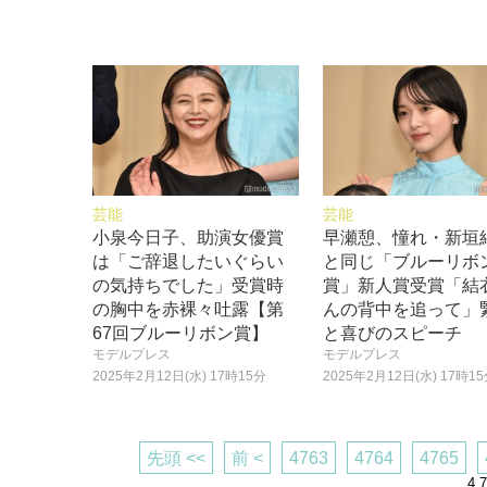
芸能
芸能
小泉今日子、助演女優賞
早瀬憩、憧れ・新垣
は「ご辞退したいぐらい
と同じ「ブルーリボ
の気持ちでした」受賞時
賞」新人賞受賞「結
の胸中を赤裸々吐露【第
んの背中を追って」
67回ブルーリボン賞】
と喜びのスピーチ
モデルプレス
モデルプレス
2025年2月12日(水) 17時15分
2025年2月12日(水) 17時1
先頭 <<
前 <
4763
4764
4765
4