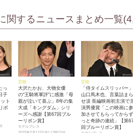
関するニュースまとめ一覧(4,7
芸能
芸能
たっ
大沢たかお、大物女優
「侍タイムスリッパー
日子
の“王騎将軍評”に感激「母
山口馬木也、言葉詰ま
ョット
親が泣いて喜ぶ」8年の集
せ涙 長編映画初主演で
リボ
大成「キングダム」シリ
演男優賞「この映画に
ーズへ感謝【第67回ブル
加させてもらってから
ーリボン賞】
っと奇跡の連続」【第6
5分
モデルプレス
回ブルーリボン賞】
2025年2月12日(水) 17時15分