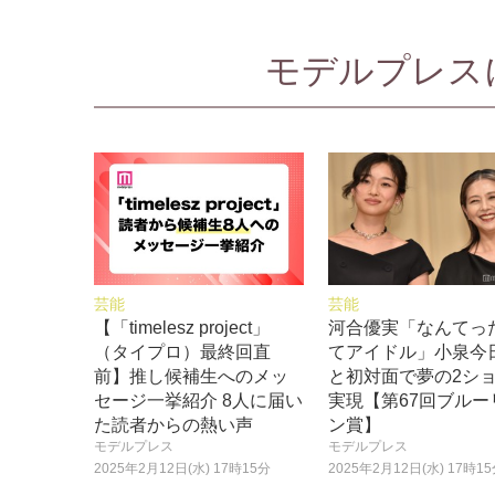
モデルプレスに
芸能
芸能
【「timelesz project」
河合優実「なんてっ
（タイプロ）最終回直
てアイドル」小泉今
前】推し候補生へのメッ
と初対面で夢の2シ
セージ一挙紹介 8人に届い
実現【第67回ブルー
た読者からの熱い声
ン賞】
モデルプレス
モデルプレス
2025年2月12日(水) 17時15分
2025年2月12日(水) 17時1