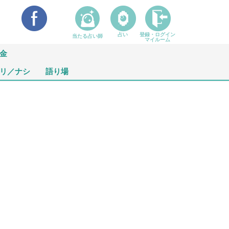
占い
登録・ログイン
当たる占い師
マイルーム
金
リ／ナシ
語り場