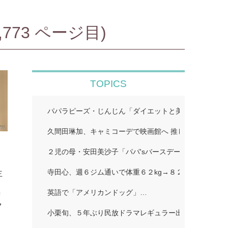
73 ページ目)
TOPICS
パパラピーズ・じんじん「ダイエットと美肌に超良い」
久間田琳加、キャミコーデで映画館へ 推し活ショット
」
２児の母・安田美沙子「パパ'sバースデー」…
ら
寺田心、週６ジム通いで体重６２kg→８２kgに １１０k
主
参
英語で「アメリカンドッグ」…
ず
7
小栗旬、５年ぶり民放ドラマレギュラー出演…