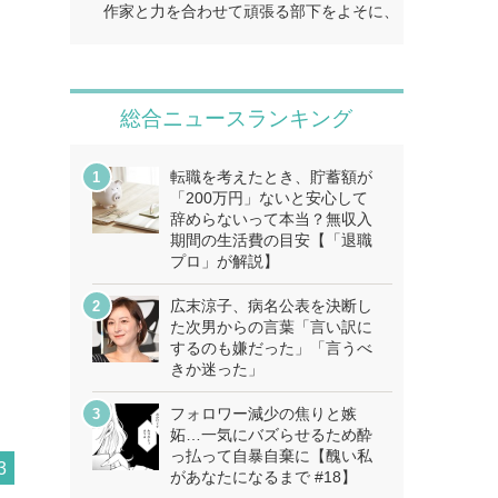
作家と力を合わせて頑張る部下をよそに、上司は陰で悪
総合ニュースランキング
転職を考えたとき、貯蓄額が
「200万円」ないと安心して
辞めらないって本当？無収入
期間の生活費の目安【「退職
プロ」が解説】
広末涼子、病名公表を決断し
た次男からの言葉「言い訳に
するのも嫌だった」「言うべ
きか迷った」
フォロワー減少の焦りと嫉
妬…一気にバズらせるため酔
っ払って自暴自棄に【醜い私
3
があなたになるまで #18】