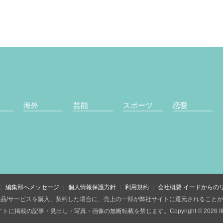
海外
芸能
スポーツ
恋愛
編集部へメッセージ
個人情報保護方針
利用規約
会社概要
イードからの
品/サービスを購入、契約した場合に、売上の一部が弊社サイトに還元されること
トに掲載の記事・見出し・写真・画像の無断転載を禁じます。Copyright © 2026 IID, 