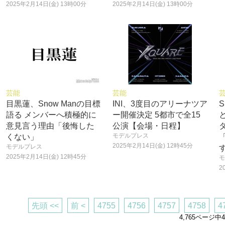
2025年2月14日(金) 13時00分
2025年2月14日(金) 13時00分
芸能
芸能
目黒蓮、Snow Manの目標
INI、3度目のアリーナツア
S
語る メンバーへ積極的に
ー開催決定 5都市で全15
意見言う理由「後悔した
公演【会場・日程】
モデルプレス
くない」
2025年2月14日(金) 12時45分
モデルプレス
2025年2月14日(金) 12時45分
モ
2
先頭 <<
前 <
4755
4756
4757
4758
4
4,765ページ中