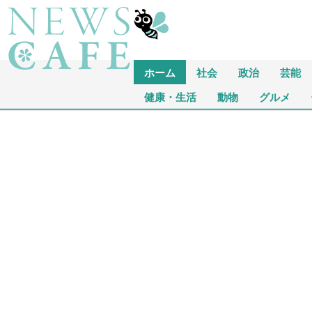
ホーム
社会
政治
芸能
健康・生活
動物
グルメ