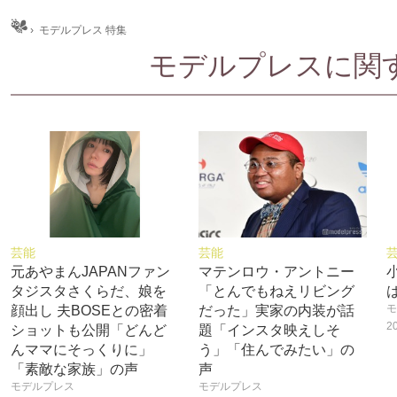
ム
›
モデルプレス 特集
モデルプレスに関する
芸能
芸能
元あやまんJAPANファン
マテンロウ・アントニー
タジスタさくらだ、娘を
「とんでもねえリビング
モ
顔出し 夫BOSEとの密着
だった」実家の内装が話
2
ショットも公開「どんど
題「インスタ映えしそ
んママにそっくりに」
う」「住んでみたい」の
「素敵な家族」の声
声
モデルプレス
モデルプレス