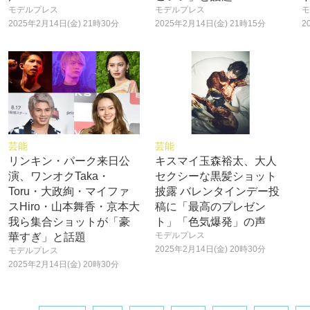
モデルプレス
モデルプレス
モ
2025年2月14日(金) 21時30分
2025年2月14日(金) 21時15分
2
芸能
芸能
リンキン・パーク来日公
キスマイ玉森裕太、大人
演、ワンオクTaka・
セクシーな黒髪ショット
Toru・大政絢・マイファ
披露 バレンタインデー投
スHiro・山本舞香・京本大
稿に「最高のプレゼン
我ら集合ショットが「豪
ト」「色気爆発」の声
モデルプレス
華すぎ」と話題
2025年2月14日(金) 20時30分
モデルプレス
2025年2月14日(金) 20時30分