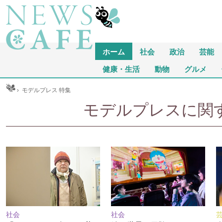
ホーム
社会
政治
芸能
健康・生活
動物
グルメ
ム
›
モデルプレス 特集
モデルプレスに関する
社会
社会