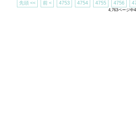
先頭 <<
前 <
4753
4754
4755
4756
4
4,763ページ中