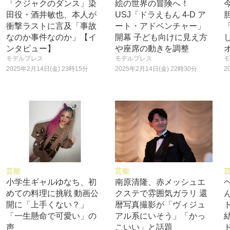
「クジャクのダンス」染
絵の世界の冒険へ！
田役・酒井敏也、本人が
USJ「ドラえもん 4-D ア
衝撃ラストに言及「事故
ート・アドベンチャー」
なのか事件なのか」【イ
開幕 子ども向けに見え方
ンタビュー】
や座席の動きを調整
モデルプレス
モデルプレス
モ
2025年2月14日(金) 23時15分
2025年2月14日(金) 22時30分
2
芸能
芸能
小学生ギャルゆなち、初
南原清隆、赤メッシュエ
めての料理に挑戦 動画公
クステで雰囲気ガラリ 還
開に「上手くない？」
暦写真撮影が「ヴィジュ
「一生懸命で可愛い」の
アル系にいそう」「かっ
声
こいい」と話題