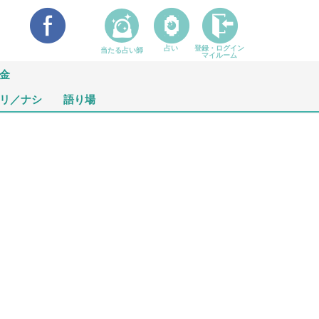
占い
登録・ログイン
当たる占い師
マイルーム
金
リ／ナシ
語り場