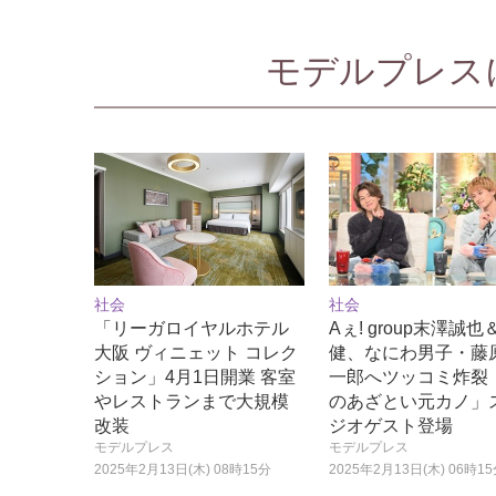
モデルプレスに
社会
社会
「リーガロイヤルホテル
Aぇ! group末澤誠
大阪 ヴィニェット コレク
健、なにわ男子・藤
ション」4月1日開業 客室
一郎へツッコミ炸裂
やレストランまで大規模
のあざとい元カノ」
改装
ジオゲスト登場
モデルプレス
モデルプレス
2025年2月13日(木) 08時15分
2025年2月13日(木) 06時1