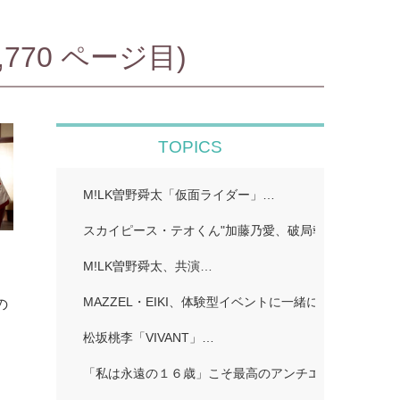
70 ページ目)
TOPICS
M!LK曽野舜太「仮面ライダー」…
スカイピース・テオくん"加藤乃愛、破局報告「どちら
ー
M!LK曽野舜太、共演…
、
MAZZEL・EIKI、体験型イベントに一緒に行きたい人
の
松坂桃李「VIVANT」…
「私は永遠の１６歳」こそ最高のアンチエイジング!…