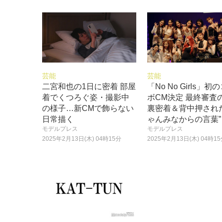
芸能
芸能
二宮和也の1日に密着 部屋
「No No Girls」初
着でくつろぐ姿・撮影中
ボCM決定 最終審査
の様子…新CMで飾らない
裏密着＆背中押され
日常描く
ゃんみなからの言葉”
モデルプレス
モデルプレス
2025年2月13日(木) 04時15分
2025年2月13日(木) 04時1