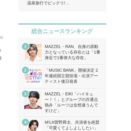
温泉旅行でビックリ!…
総合ニュースランキング
MAZZEL・RAN、自身の原動
メ
力となっている存在とは「1番
会
身近で1番偉大な存在」
「MUSIC BANK」開催決定 2
年連続国立競技場・出演アー
ティスト後日発表
MAZZEL・EIKI「ハイキュ
ー！！」とグループの共通点
熱弁「ルーツは全然違うんで
すけど」
M!LK曽野舜太、共演者を絶賛
「可愛くてよしよししたい」