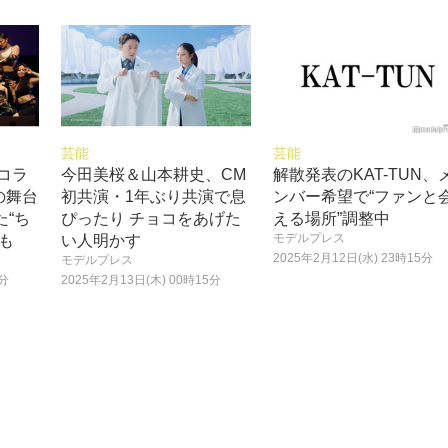
芸能
芸能
のコラ
今田美桜＆山本耕史、CM
解散発表のKAT-TUN、
の舞台
初共演・1年ぶり共演で息
ンバー希望で“ファンと
た“ち
ぴったり チョコをあげた
える場所”調整中
モデルプレス
も
い人明かす
2025年2月12日(水) 23時15分
モデルプレス
5分
2025年2月13日(木) 00時15分