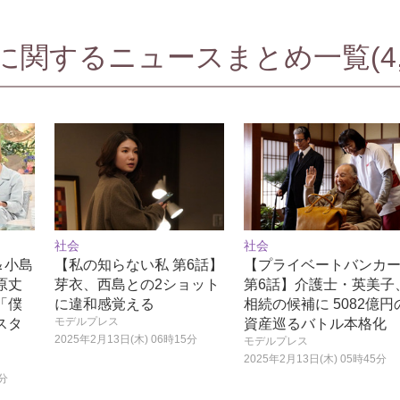
関するニュースまとめ一覧(4,7
社会
社会
也＆小島
【私の知らない私 第6話】
【プライベートバンカ
原丈
芽衣、西島との2ショット
第6話】介護士・英美子
「僕
に違和感覚える
相続の候補に 5082億円
モデルプレス
スタ
資産巡るバトル本格化
2025年2月13日(木) 06時15分
モデルプレス
2025年2月13日(木) 05時45分
5分