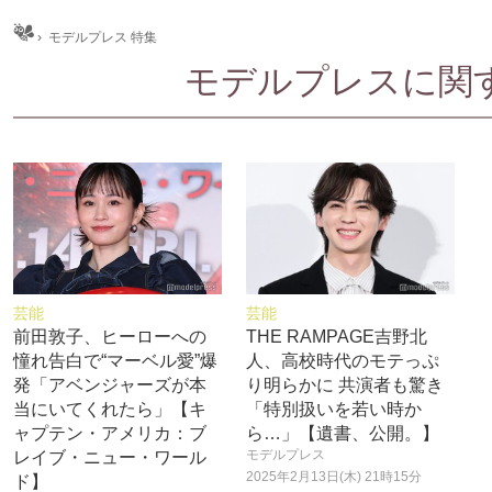
ム
›
モデルプレス 特集
モデルプレスに関する
芸能
芸能
前田敦子、ヒーローへの
THE RAMPAGE吉野北
憧れ告白で“マーベル愛”爆
人、高校時代のモテっぷ
発「アベンジャーズが本
り明らかに 共演者も驚き
当にいてくれたら」【キ
「特別扱いを若い時か
ャプテン・アメリカ：ブ
ら…」【遺書、公開。】
モデルプレス
レイブ・ニュー・ワール
2025年2月13日(木) 21時15分
ド】