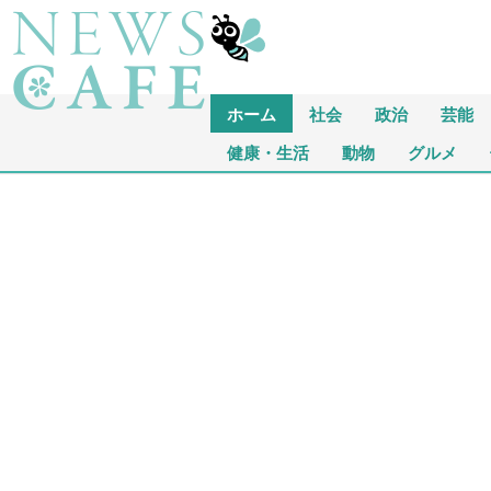
ホーム
社会
政治
芸能
健康・生活
動物
グルメ