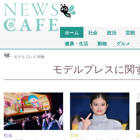
ホーム
社会
政治
芸能
健康・生活
動物
グルメ
ム
›
モデルプレス 特集
モデルプレスに関する
社会
芸能