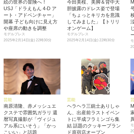
絵の世界の冒険へ！
今田美桜、美脚＆背中大
USJ「ドラえもん 4-D ア
胆披露のドレス姿で登場
号
ート・アドベンチャー」
「ちょっとキリカを意識
開幕 子ども向けに見え方
してみました」【トリリ
や座席の動きを調整
オンゲーム】
モデルプレス
モデルプレス
2025年2月14日(金) 22時30分
2025年2月14日(金) 22時30分
モ
2
芸能
芸能
南原清隆、赤メッシュエ
ヘラヘラ三銃士ありしゃ
クステで雰囲気ガラリ 還
ん、出産前ラストイベン
暦写真撮影が「ヴィジュ
トに平成フラミンゴら集
モ
アル系にいそう」「かっ
結 話題のクッキーブラン
2
こいい」と話題
ド原宿店オープン