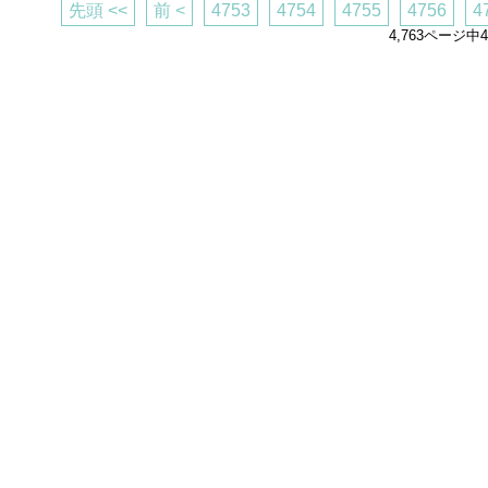
先頭 <<
前 <
4753
4754
4755
4756
4
4,763ページ中