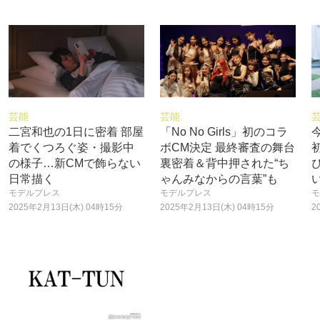
芸能
芸能
二宮和也の1日に密着 部屋
「No No Girls」初のコラ
着でくつろぐ姿・撮影中
ボCM決定 最終審査の舞台
の様子…新CMで飾らない
裏密着＆背中押された“ち
日常描く
ゃんみなからの言葉”も
モデルプレス
モデルプレス
モ
2025年2月13日(木) 04時15分
2025年2月13日(木) 04時15分
2