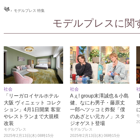
ム
›
モデルプレス 特集
モデルプレスに関する
社会
社会
「リーガロイヤルホテル
Aぇ! group末澤誠也＆小島
大阪 ヴィニェット コレク
健、なにわ男子・藤原丈
ション」4月1日開業 客室
一郎へツッコミ炸裂「僕
モ
やレストランまで大規模
のあざとい元カノ」スタ
2
改装
ジオゲスト登場
モデルプレス
モデルプレス
2025年2月13日(木) 08時15分
2025年2月13日(木) 06時15分