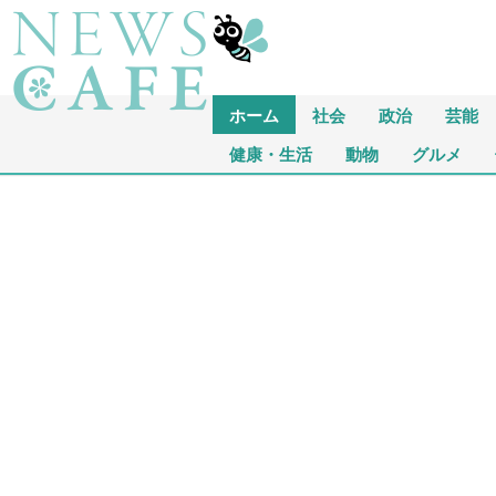
ホーム
社会
政治
芸能
健康・生活
動物
グルメ