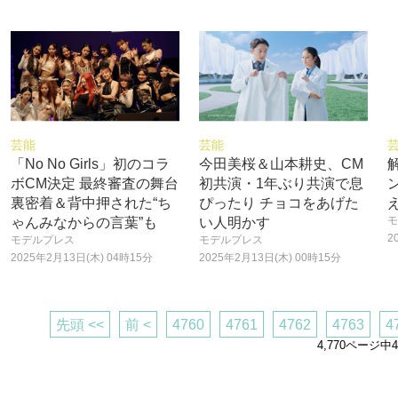
芸能
芸能
「No No Girls」初のコラ
今田美桜＆山本耕史、CM
ボCM決定 最終審査の舞台
初共演・1年ぶり共演で息
裏密着＆背中押された“ち
ぴったり チョコをあげた
モ
ゃんみなからの言葉”も
い人明かす
2
モデルプレス
モデルプレス
2025年2月13日(木) 04時15分
2025年2月13日(木) 00時15分
先頭 <<
前 <
4760
4761
4762
4763
4
4,770ページ中