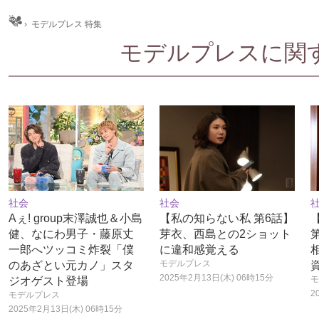
ム
›
モデルプレス 特集
モデルプレスに関する
社会
社会
Aぇ! group末澤誠也＆小島
【私の知らない私 第6話】
健、なにわ男子・藤原丈
芽衣、西島との2ショット
一郎へツッコミ炸裂「僕
に違和感覚える
モデルプレス
のあざとい元カノ」スタ
2025年2月13日(木) 06時15分
モ
ジオゲスト登場
2
モデルプレス
2025年2月13日(木) 06時15分