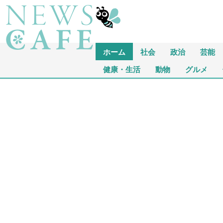
ホーム
社会
政治
芸能
健康・生活
動物
グルメ