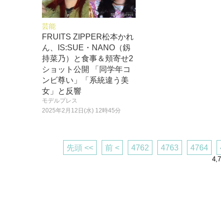
芸能
FRUITS ZIPPER松本かれ
ん、IS:SUE・NANO（釼
持菜乃）と食事＆頬寄せ2
ショット公開 「同学年コ
ンビ尊い」「系統違う美
女」と反響
モデルプレス
2025年2月12日(水) 12時45分
先頭 <<
前 <
4762
4763
4764
4