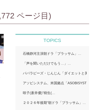
72 ページ目)
TOPICS
石橋静河主演朝ドラ「ブラッサム」…
「声を聞いただけでもう…」…
ロ
パパラピーズ・じんじん「ダイエットと美肌に超良い」
女
アソビシステム、米国拠点「ASOBISYSTEM USA」…
調
咲子(蒼井優)"樹生(…
２０２６年後期“朝ドラ「ブラッサム」…