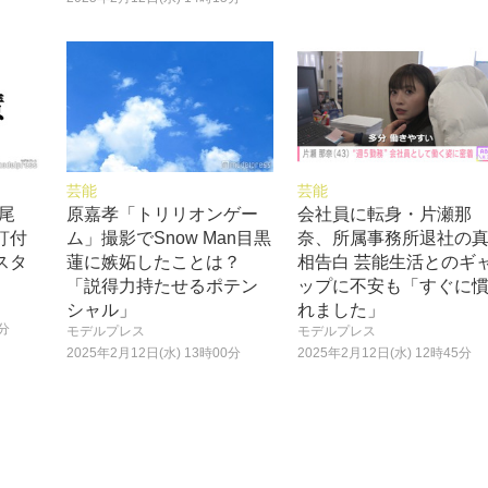
芸能
芸能
野尾
原嘉孝「トリリオンゲー
会社員に転身・片瀬那
釘付
ム」撮影でSnow Man目黒
奈、所属事務所退社の
スタ
蓮に嫉妬したことは？
相告白 芸能生活とのギ
「説得力持たせるポテン
ップに不安も「すぐに
シャル」
れました」
5分
モデルプレス
モデルプレス
2025年2月12日(水) 13時00分
2025年2月12日(水) 12時45分