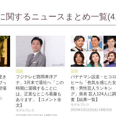
関するニュースまとめ一覧(4,7
芸能
芸能
驚き
フジテレビ西岡孝洋ア
バナナマン設楽・ヒコ
びっ
ナ、3月末で退社へ「この
ヒーら「色気を感じた
登場
時期に退職することに
性・男性芸人ランキン
は、正直なところ葛藤も
グ」発表 芸人124人に
0分
あります」【コメント全
査【結果一覧】
モデルプレス
文】
2025年2月12日(水) 14時15分
モデルプレス
2025年2月12日(水) 14時15分