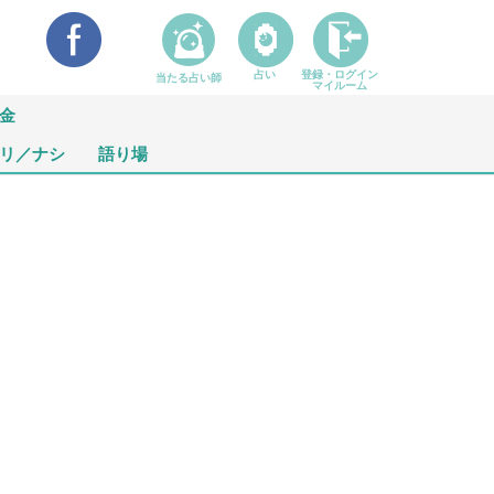
占い
登録・ログイン
当たる占い師
マイルーム
金
リ／ナシ
語り場