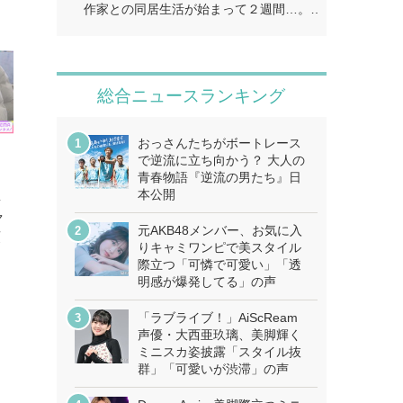
作家との同居生活が始まって２週間…。…
総合ニュースランキング
おっさんたちがボートレース
で逆流に立ち向かう？ 大人の
青春物語『逆流の男たち』日
本公開
真
ャ
元AKB48メンバー、お気に入
慣
りキャミワンピで美スタイル
際立つ「可憐で可愛い」「透
明感が爆発してる」の声
「ラブライブ！」AiScReam
声優・大西亜玖璃、美脚輝く
ミニスカ姿披露「スタイル抜
群」「可愛いが渋滞」の声