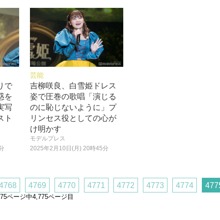
芸能
りで
吉柳咲良、白雪姫ドレス
惑を
姿で圧巻の歌唱「演じる
実写
のに恥じないように」プ
スト
リンセス役としての心が
け明かす
モデルプレス
0分
2025年2月10日(月) 20時45分
4768
4769
4770
4771
4772
4773
4774
477
,775ページ中4,775ページ目