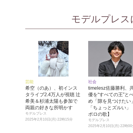
モデルプレスに
芸能
社会
希空（のあ）、初インス
timelesz佐藤勝利
タライブ2.4万人が視聴 辻
優を“すべての王”と
希美＆杉浦太陽も参加で
め「隙を見つけたい
両親の好きな所明かす
「ちょっとズルい」
モデルプレス
ポロの歌】
2025年2月10日(月) 22時15分
モデルプレス
2025年2月10日(月) 22時0