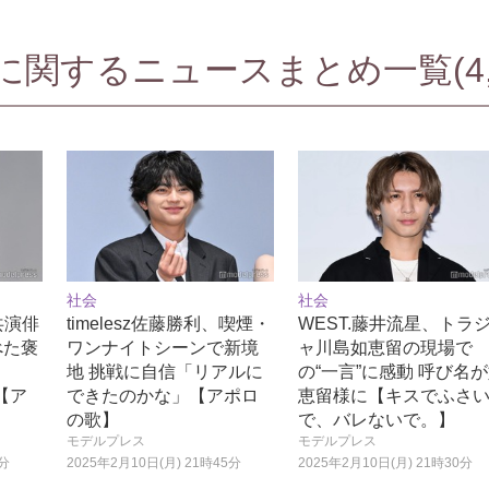
関するニュースまとめ一覧(4,7
社会
社会
、共演俳
timelesz佐藤勝利、喫煙・
WEST.藤井流星、トラ
べた褒
ワンナイトシーンで新境
ャ川島如恵留の現場で
」
地 挑戦に自信「リアルに
の“一言”に感動 呼び名
【ア
できたのかな」【アポロ
恵留様に【キスでふさ
の歌】
で、バレないで。】
モデルプレス
モデルプレス
0分
2025年2月10日(月) 21時45分
2025年2月10日(月) 21時30分