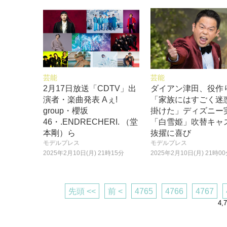
芸能
芸能
2月17日放送「CDTV」出
ダイアン津田、役作
演者・楽曲発表 Aぇ!
「家族にはすごく迷
group・櫻坂
掛けた」ディズニー
46・.ENDRECHERI. （堂
「白雪姫」吹替キャ
本剛）ら
抜擢に喜び
モデルプレス
モデルプレス
2025年2月10日(月) 21時15分
2025年2月10日(月) 21時0
先頭 <<
前 <
4765
4766
4767
4