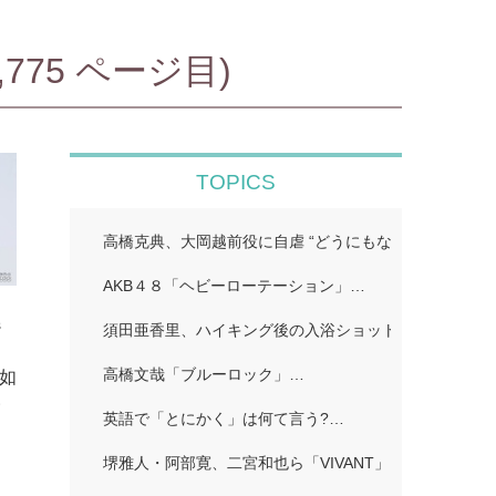
75 ページ目)
TOPICS
高橋克典、大岡越前役に自虐 “どうにもならないポイン
AKB４８「ヘビーローテーション」…
ジ
須田亜香里、ハイキング後の入浴ショット公開「ドキッ
高橋文哉「ブルーロック」…
が如
い
英語で「とにかく」は何て言う?…
堺雅人・阿部寛、二宮和也ら「VIVANT」…