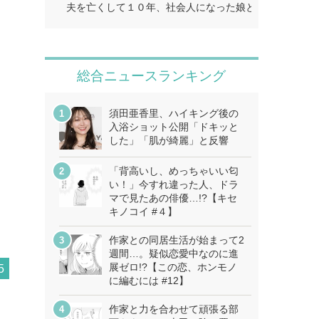
夫を亡くして１０年、社会人になった娘とふたり暮らし
総合ニュースランキング
須田亜香里、ハイキング後の
入浴ショット公開「ドキッと
した」「肌が綺麗」と反響
「背高いし、めっちゃいい匂
い！」今すれ違った人、ドラ
マで見たあの俳優…!?【キセ
キノコイ #４】
作家との同居生活が始まって2
週間…。疑似恋愛中なのに進
展ゼロ!?【この恋、ホンモノ
5
に編むには #12】
作家と力を合わせて頑張る部