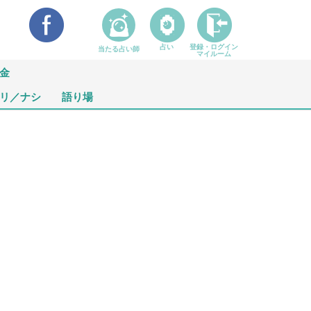
占い
登録・ログイン
当たる占い師
マイルーム
金
リ／ナシ
語り場