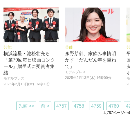
芸能
芸能
横浜流星・池松壮亮ら
永野芽郁、家飲み事情明
「第79回毎日映画コンク
かす「だんだん年を重ね
ール」贈呈式に受賞者集
て」
モデルプレス
結
2025年2月13日(木) 16時00分
モデルプレス
モ
2025年2月13日(木) 16時00分
2
先頭 <<
前 <
4757
4758
4759
4760
4
4,767ページ中