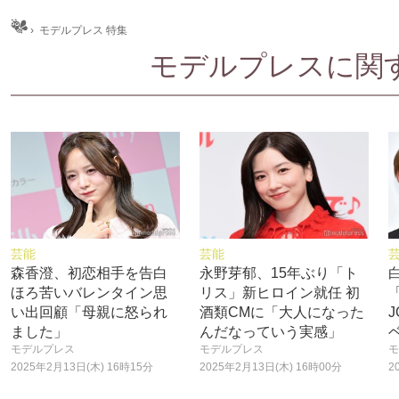
ム
›
モデルプレス 特集
モデルプレスに関する
芸能
芸能
森香澄、初恋相手を告白
永野芽郁、15年ぶり「ト
ほろ苦いバレンタイン思
リス」新ヒロイン就任 初
い出回顧「母親に怒られ
酒類CMに「大人になった
ました」
んだなっていう実感」
モデルプレス
モデルプレス
モ
2025年2月13日(木) 16時15分
2025年2月13日(木) 16時00分
2