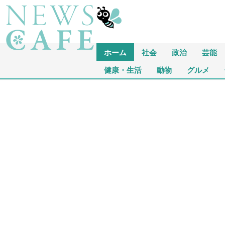
ホーム
社会
政治
芸能
健康・生活
動物
グルメ