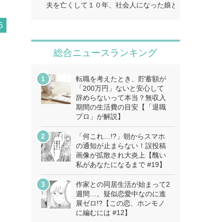
夫を亡くして１０年、社会人になった娘とふたり暮らし
5
総合ニュースランキング
転職を考えたとき、貯蓄額が
「200万円」ないと安心して
辞めらないって本当？無収入
期間の生活費の目安【「退職
プロ」が解説】
「何これ…!?」朝からスマホ
の通知が止まらない！誤投稿
画像が拡散され大炎上【醜い
私があなたになるまで #19】
作家との同居生活が始まって2
週間…。疑似恋愛中なのに進
展ゼロ!?【この恋、ホンモノ
に編むには #12】