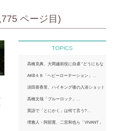
75 ページ目)
TOPICS
高橋克典、大岡越前役に自虐 “どうにもならないポイン
AKB４８「ヘビーローテーション」…
ス
須田亜香里、ハイキング後の入浴ショット公開「ドキッ
る
高橋文哉「ブルーロック」…
プ
が
英語で「とにかく」は何て言う?…
堺雅人・阿部寛、二宮和也ら「VIVANT」…