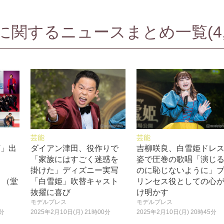
関するニュースまとめ一覧(4,7
芸能
芸能
V」出
ダイアン津田、役作りで
吉柳咲良、白雪姫ドレ
「家族にはすごく迷惑を
姿で圧巻の歌唱「演じ
掛けた」ディズニー実写
のに恥じないように」
. （堂
「白雪姫」吹替キャスト
リンセス役としての心
抜擢に喜び
け明かす
モデルプレス
モデルプレス
5分
2025年2月10日(月) 21時00分
2025年2月10日(月) 20時45分