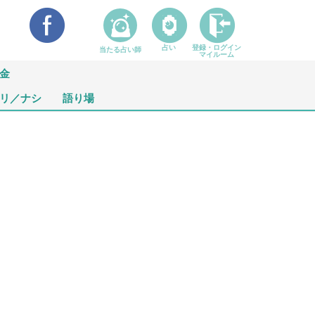
占い
登録・ログイン
当たる占い師
マイルーム
金
リ／ナシ
語り場