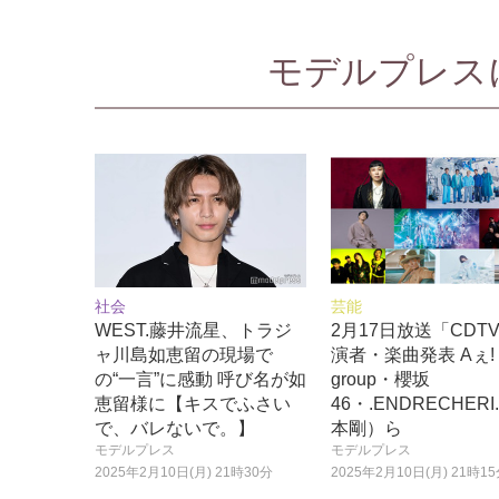
モデルプレスに
社会
芸能
WEST.藤井流星、トラジ
2月17日放送「CDT
ャ川島如恵留の現場で
演者・楽曲発表 Aぇ!
の“一言”に感動 呼び名が如
group・櫻坂
恵留様に【キスでふさい
46・.ENDRECHERI
で、バレないで。】
本剛）ら
モデルプレス
モデルプレス
2025年2月10日(月) 21時30分
2025年2月10日(月) 21時1