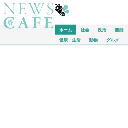
ホーム
社会
政治
芸能
健康・生活
動物
グルメ