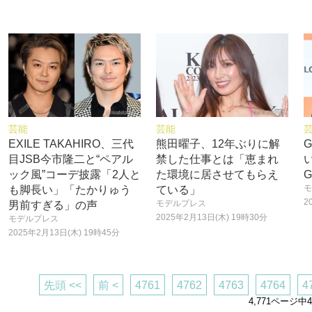
芸能
芸能
EXILE TAKAHIRO、三代
熊田曜子、12年ぶりに解
目JSB今市隆二と“ペアル
禁した仕事とは「恵まれ
ック風”コーデ披露「2人と
た環境に居させてもらえ
モ
も脚長い」「たかりゅう
ている」
2
モデルプレス
男前すぎる」の声
2025年2月13日(木) 19時30分
モデルプレス
2025年2月13日(木) 19時45分
先頭 <<
前 <
4761
4762
4763
4764
4
4,771ページ中