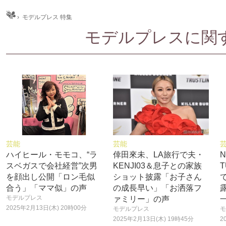
ム
›
モデルプレス 特集
モデルプレスに関する
芸能
芸能
ハイヒール・モモコ、“ラ
倖田來未、LA旅行で夫・
スベガスで会社経営”次男
KENJI03＆息子との家族
を顔出し公開「ロン毛似
ショット披露「お子さん
合う」「ママ似」の声
の成長早い」「お洒落フ
モデルプレス
ァミリー」の声
2025年2月13日(木) 20時00分
モデルプレス
モ
2025年2月13日(木) 19時45分
2