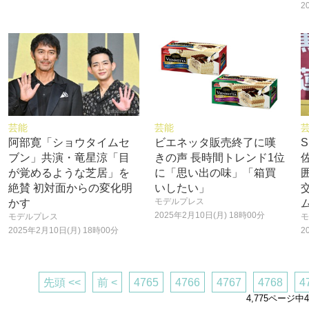
2
芸能
芸能
阿部寛「ショウタイムセ
ビエネッタ販売終了に嘆
S
ブン」共演・竜星涼「目
きの声 長時間トレンド1位
が覚めるような芝居」を
に「思い出の味」「箱買
絶賛 初対面からの変化明
いしたい」
モデルプレス
かす
2025年2月10日(月) 18時00分
モデルプレス
モ
2025年2月10日(月) 18時00分
2
先頭 <<
前 <
4765
4766
4767
4768
4
4,775ページ中