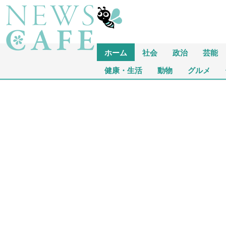
ホーム
社会
政治
芸能
健康・生活
動物
グルメ