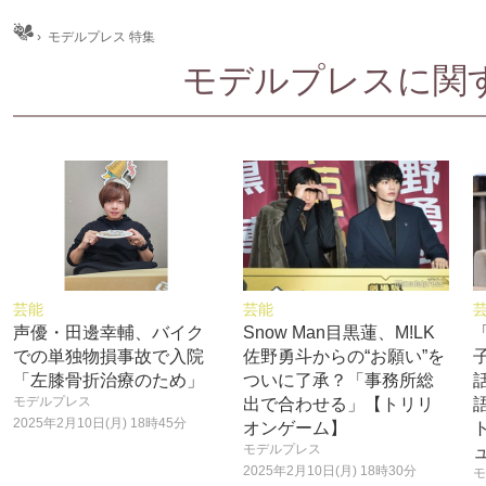
ム
›
モデルプレス 特集
モデルプレスに関する
芸能
芸能
声優・田邊幸輔、バイク
Snow Man目黒蓮、M!LK
での単独物損事故で入院
佐野勇斗からの“お願い”を
「左膝骨折治療のため」
ついに了承？「事務所総
モデルプレス
出で合わせる」【トリリ
2025年2月10日(月) 18時45分
オンゲーム】
モデルプレス
2025年2月10日(月) 18時30分
モ