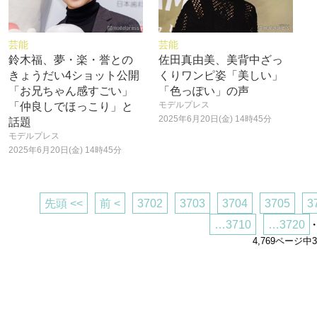
芸能
芸能
鈴木福、夢・楽・誉との
佐田真由美、美背中ざっ
きょうだい4ショット公開
くりワンピ姿「美しい」
「お兄ちゃん感すごい」
「色っぽい」の声
モデルプレス
「仲良しでほっこり」と
2025年6月20日(金) 14時45分
話題
モデルプレス
2025年6月20日(金) 14時45分
先頭 <<
前 <
3702
3703
3704
3705
3
…3710
…3720
・
4,769ページ中