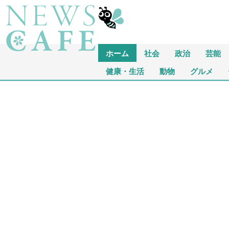
ホーム
社会
政治
芸能
健康・生活
動物
グルメ