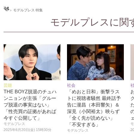
ム
›
モデルプレス 特集
モデルプレスに関する
芸能
社会
THE BOYZ脱退のチュハ
「めおと日和」衝撃ラス
ンニョンが主張「グルー
トに視聴者騒然 最終話予
プ脱退の事実はない」
告に瀧昌（本田響矢）＆
「性売買の証拠があれば
深見（小関裕太）映らず
今すぐ公開して」
「全く先が読めない」
モデルプレス
モ
「不安すぎる」
2025年6月20日(金) 15時30分
2
モデルプレス