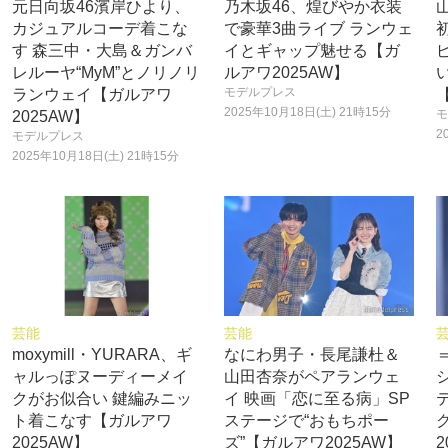
元日向坂46濱岸ひより、
乃木坂46、煌びやか衣装
カジュアルコーデ着こな
で豪華3曲ライブ ランウェ
す 森三中・大島＆ガンバ
イとギャップ魅せる【ガ
レルーヤ“MyM”とノリノリ
ルアワ2025AW】
モデルプレス
ランウェイ【ガルアワ
2025年10月18日(土) 21時15分
モ
2025AW】
2
モデルプレス
2025年10月18日(土) 21時15分
芸能
芸能
moxymill・YURARA、ギ
なにわ男子・長尾謙杜＆
ャルっぽヌーディーメイ
山田杏奈がペアランウェ
クがお似合い 鍵編みニッ
イ 映画「恋に至る病」SP
ト着こなす【ガルアワ
ステージで“おもちポー
2025AW】
ズ”【ガルアワ2025AW】
2