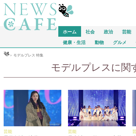
ホーム
社会
政治
芸能
健康・生活
動物
グルメ
ム
›
モデルプレス 特集
モデルプレスに関する
芸能
芸能