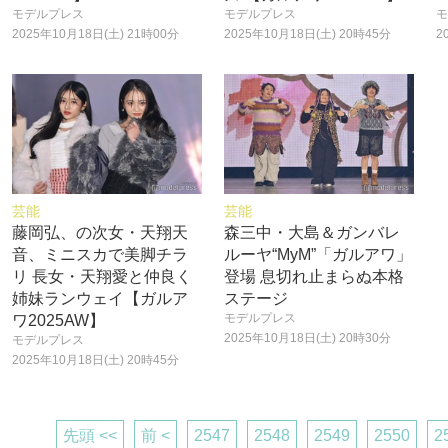
モデルプレス
モデルプレス
モ
2025年10月18日(土) 21時00分
2025年10月18日(土) 20時45分
2
芸能
芸能
藤岡弘、の次女・天翔天
森三中・大島＆ガンバレ
音、ミニスカで美脚チラ
ルーヤ“MyM”「ガルアワ」
リ 長女・天翔愛と仲良く
登場 息切れ止まらぬ本格
姉妹ランウェイ【ガルア
ステージ
モデルプレス
ワ2025AW】
2025年10月18日(土) 20時30分
モデルプレス
2025年10月18日(土) 20時45分
先頭 <<
前 <
2547
2548
2549
2550
2