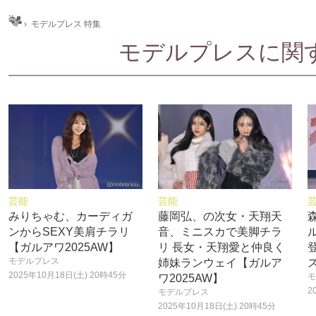
ム
›
モデルプレス 特集
モデルプレスに関する
芸能
芸能
みりちゃむ、カーディガ
藤岡弘、の次女・天翔天
ンからSEXY美肩チラリ
音、ミニスカで美脚チラ
【ガルアワ2025AW】
リ 長女・天翔愛と仲良く
モデルプレス
姉妹ランウェイ【ガルア
2025年10月18日(土) 20時45分
モ
ワ2025AW】
2
モデルプレス
2025年10月18日(土) 20時45分