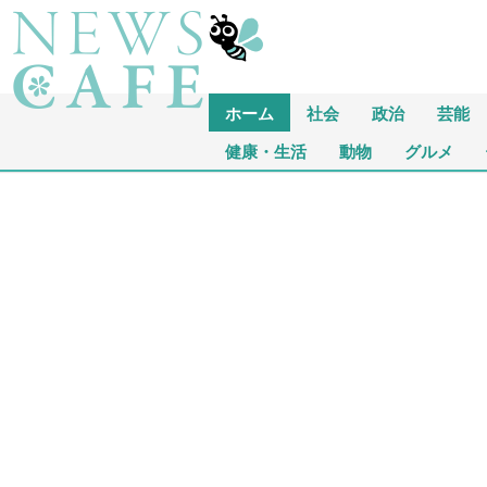
ホーム
社会
政治
芸能
健康・生活
動物
グルメ