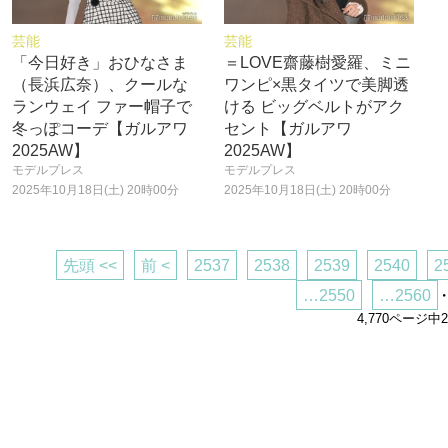
芸能
芸能
「今日好き」おひなさま
＝LOVE齋藤樹愛羅、ミニ
（長浜広奈）、クールな
ワンピ×黒タイツで美脚透
ランウェイ ファー帽子で
ける ビッグベルトがアク
冬っぽコーデ【ガルアワ
セント【ガルアワ
2025AW】
2025AW】
モデルプレス
モデルプレス
2025年10月18日(土) 20時00分
2025年10月18日(土) 20時00分
先頭 <<
前 <
2537
2538
2539
2540
2
…2550
…2560
・
4,770ページ中