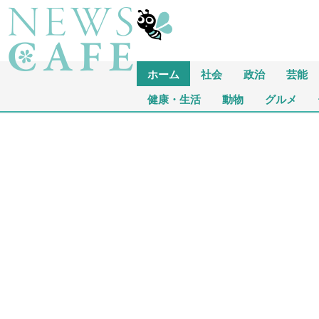
ホーム
社会
政治
芸能
健康・生活
動物
グルメ