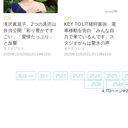
芸能
芸能
滝沢眞規子、2つの具沢山
KEY TO LIT猪狩蒼弥、電
弁当公開「彩り豊かです
車移動を告白「みんな自
ごい」「愛情たっぷり」
力で来ているんです」ス
と反響
タジオからは驚きの声
モデルプレス
モデルプレス
2025年10月20日(月) 14時15分
2025年10月20日(月) 14時15分
先頭 <<
前 <
2522
2523
2524
2525
2
…2530
…2540
・
4,772ページ中