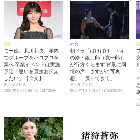
芸能
社会
モー娘。北川莉央、年内
朝ドラ「ばけばけ」トキ
でグループ＆ハロプロ卒
の婿・銀二郎（寛一郎）
業へ 卒業イベントは実施
が行方くらます 背景に同
予定「思いを直接お伝え
情の声「さすがに可哀
したい」【全文】
想」「戻ってきて」
モデルプレス
モデルプレス
2025年10月20日(月) 15時30分
2025年10月20日(月) 15時00分
2
モ
2