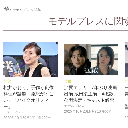
ム
›
モデルプレス 特集
モデルプレスに関する
芸能
芸能
桃井かおり、手作り創作
沢尻エリカ、7年ぶり映画
料理が話題「発想がすご
出演 成田凌主演「#拡散」
い」「ハイクオリティ
公開決定・キャスト解禁
モデルプレス
ー」
2025年10月20日(月) 16時00分
モデルプレス
モ
2025年10月20日(月) 16時00分
2