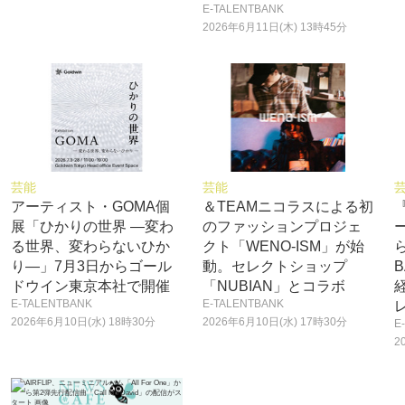
E-TALENTBANK
2026年6月11日(木) 13時45分
芸能
芸能
アーティスト・GOMA個
＆TEAMニコラスによる初
『
展「ひかりの世界 ―変わ
のファッションプロジェ
る世界、変わらないひか
クト「WENO-ISM」が始
り―」7月3日からゴール
動。セレクトショップ
B
ドウイン東京本社で開催
「NUBIAN」とコラボ
E-TALENTBANK
E-TALENTBANK
2026年6月10日(水) 18時30分
2026年6月10日(水) 17時30分
E
2