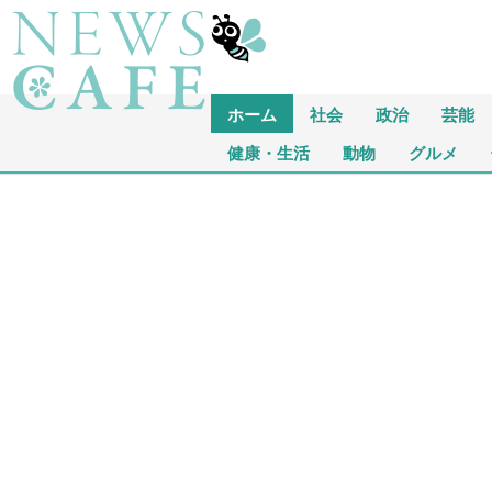
ホーム
社会
政治
芸能
健康・生活
動物
グルメ