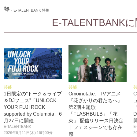
ム
›
E-TALENTBANK 特集
E-TALENTBA
芸能
芸能
1日限定の“トーク＆ライブ
Omoinotake、TVアニメ
C
＆DJフェス”「UNLOCK
『花ざかりの君たちへ』
YOUR FUJI ROCK
第2期主題歌
「
supported by Columbia」6
「FLASHBULB」「花
D
月27日に開催
束」 配信リリース日決定
E-TALENTBANK
E
｜フェスシーンでも存在
2026年6月11日(木) 16時00分
2
感