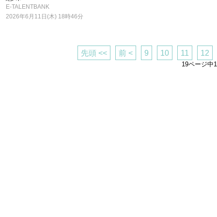
E-TALENTBANK
2026年6月11日(木) 18時46分
先頭 <<
前 <
9
10
11
12
19ページ中