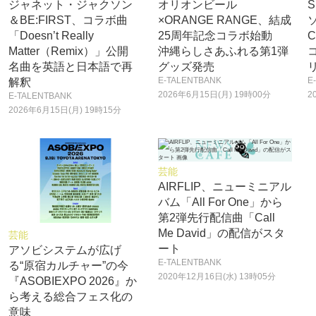
ジャネット・ジャクソン
オリオンビール
＆BE:FIRST、コラボ曲
×ORANGE RANGE、結成
「Doesn’t Really
25周年記念コラボ始動
C
Matter（Remix）」公開
沖縄らしさあふれる第1弾
名曲を英語と日本語で再
グッズ発売
E-TALENTBANK
E
解釈
2026年6月15日(月) 19時00分
2
E-TALENTBANK
2026年6月15日(月) 19時15分
芸能
AIRFLIP、ニューミニアル
バム「All For One」から
第2弾先行配信曲「Call
Me David」の配信がスタ
芸能
ート
アソビシステムが広げ
E-TALENTBANK
る“原宿カルチャー”の今
2020年12月16日(水) 13時05分
『ASOBIEXPO 2026』か
ら考える総合フェス化の
意味