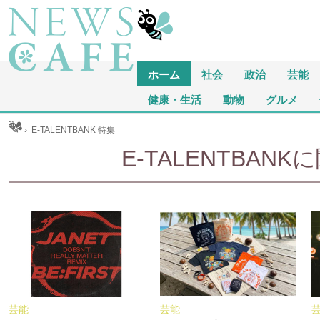
ホーム
社会
政治
芸能
健康・生活
動物
グルメ
ム
›
E-TALENTBANK 特集
E-TALENTBA
芸能
芸能