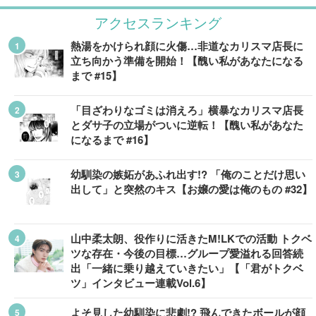
アクセスランキング
熱湯をかけられ顔に火傷…非道なカリスマ店長に
立ち向かう準備を開始！【醜い私があなたになる
まで #15】
「目ざわりなゴミは消えろ」横暴なカリスマ店長
とダサ子の立場がついに逆転！【醜い私があなた
になるまで #16】
幼馴染の嫉妬があふれ出す!? 「俺のことだけ思い
出して」と突然のキス【お嬢の愛は俺のもの #32】
山中柔太朗、役作りに活きたM!LKでの活動 トクベ
ツな存在・今後の目標…グループ愛溢れる回答続
出「一緒に乗り越えていきたい」【「君がトクベ
ツ」インタビュー連載Vol.6】
よそ見した幼馴染に悲劇!? 飛んできたボールが顔