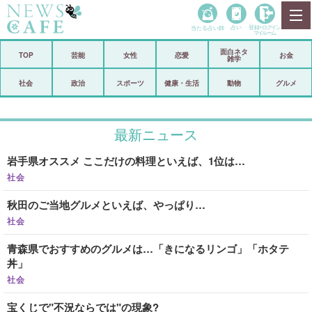
当たる占い師
占い
登録•
ログイン
マイルーム
面白ネタ
ホーム
TOP
芸能
女性
恋愛
お金
雑学
社会
政治
社会
政治
スポーツ
健康・生活
動物
グルメ
経済
海外
最新ニュース
芸能
スポーツ
岩手県オススメ ここだけの料理といえば、1位は…
恋愛
ビックリ
社会
コメントポスト
アリ／ナシ
秋田のご当地グルメといえば、やっぱり…
リリース
ショップ
社会
青森県でおすすめのグルメは…「きになるリンゴ」「ホタテ
登録・ログイン/マイルーム
丼」
社会
宝くじで"不況ならでは"の現象?