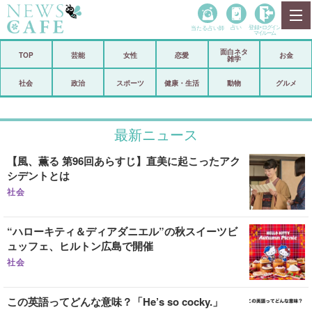
当たる占い師
占い
登録•
ログイン
マイルーム
面白ネタ
ホーム
TOP
芸能
女性
恋愛
お金
雑学
社会
政治
社会
政治
スポーツ
健康・生活
動物
グルメ
経済
海外
最新ニュース
芸能
スポーツ
【風、薫る 第96回あらすじ】直美に起こったアク
恋愛
ビックリ
シデントとは
コメントポスト
アリ／ナシ
社会
リリース
ショップ
“ハローキティ＆ディアダニエル”の秋スイーツビ
ュッフェ、ヒルトン広島で開催
登録・ログイン/マイルーム
社会
この英語ってどんな意味？「He’s so cocky.」