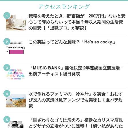
アクセスランキング
転職を考えたとき、貯蓄額が「200万円」ないと安
心して辞めらないって本当？無収入期間の生活費
の目安【「退職プロ」が解説】
この英語ってどんな意味？「He’s so cocky.」
「MUSIC BANK」開催決定 2年連続国立競技場・
出演アーティスト後日発表
水で作れるファミマの「冷や汁」を実食！おむす
び投入の茶漬け風アレンジでも美味しく夏バテ対
策
「目ざわりなゴミは消えろ」横暴なカリスマ店長
とダサ子の立場がついに逆転！【醜い私があなた