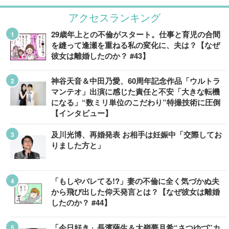
アクセスランキング
29歳年上との不倫がスタート。仕事と育児の合間
を縫って逢瀬を重ねる私の変化に、夫は？【なぜ
彼女は離婚したのか？ #43】
神谷天音＆中田乃愛、60周年記念作品「ウルトラ
マンテオ」出演に感じた責任と不安「大きな転機
になる」“数ミリ単位のこだわり”特撮技術に圧倒
【インタビュー】
及川光博、再婚発表 お相手は妊娠中「交際してお
りました方と」
「もしやバレてる!?」妻の不倫に全く気づかぬ夫
から飛び出した仰天発言とは？【なぜ彼女は離婚
したのか？ #44】
「今日好き」長濱薩生＆大嶺夢月希“さつゆづ”カ