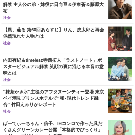
解禁 主人公の弟・妹役に日向亘＆伊東蒼＆藤原大
祐
社会
【風、薫る 第60回あらすじ】りん、虎太郎と再会
偶然現れた人物とは
社会
内田有紀＆timelesz寺西拓人「ラストノート」ポ
スタービジュアル解禁 笑顔の裏に混じる本音の意
味とは
社会
“抹茶かき氷”主役のアフタヌーンティー登場 東京
ベイ潮見プリンスホテルで“和×現代トレンド融
合” 竹田えみりがレポート
社会
ぱーてぃーちゃん・信子、IHコンロで作った具だ
くさんグリーンカレー公開「本格的でびっくり」