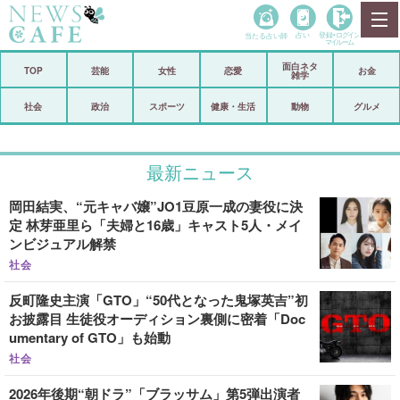
当たる占い師
占い
登録•
ログイン
マイルーム
面白ネタ
ホーム
TOP
芸能
女性
恋愛
お金
雑学
社会
政治
社会
政治
スポーツ
健康・生活
動物
グルメ
経済
海外
最新ニュース
芸能
スポーツ
岡田結実、“元キャバ嬢”JO1豆原一成の妻役に決
恋愛
ビックリ
定 林芽亜里ら「夫婦と16歳」キャスト5人・メイ
ンビジュアル解禁
コメントポスト
アリ／ナシ
社会
リリース
ショップ
反町隆史主演「GTO」“50代となった鬼塚英吉”初
お披露目 生徒役オーディション裏側に密着「Doc
登録・ログイン/マイルーム
umentary of GTO」も始動
社会
2026年後期“朝ドラ”「ブラッサム」第5弾出演者