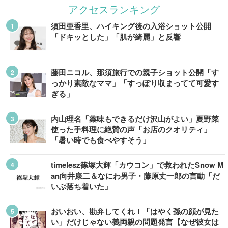
アクセスランキング
須田亜香里、ハイキング後の入浴ショット公開
「ドキッとした」「肌が綺麗」と反響
藤田ニコル、那須旅行での親子ショット公開「す
っかり素敵なママ」「すっぽり収まってて可愛す
ぎる」
内山理名「薬味もできるだけ沢山がよい」夏野菜
使った手料理に絶賛の声「お店のクオリティ」
「暑い時でも食べやすそう」
timelesz篠塚大輝「カウコン」で救われたSnow M
an向井康二＆なにわ男子・藤原丈一郎の言動「だ
いぶ落ち着いた」
おいおい、勘弁してくれ！「はやく孫の顔が見た
い」だけじゃない義両親の問題発言【なぜ彼女は