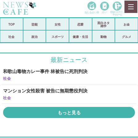
当たる占い師
占い
登録•
ログイン
マイルーム
面白ネタ
ホーム
TOP
芸能
女性
恋愛
お金
雑学
社会
政治
社会
政治
スポーツ
健康・生活
動物
グルメ
経済
海外
最新ニュース
芸能
スポーツ
和歌山毒物カレー事件 林被告に死刑判決
恋愛
ビックリ
社会
コメントポスト
アリ／ナシ
マンション女性殺害 被告に無期懲役判決
リリース
ショップ
社会
もっと見る
登録・ログイン/マイルーム