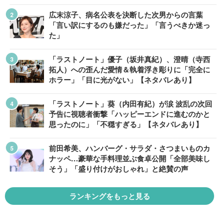
広末涼子、病名公表を決断した次男からの言葉
「言い訳にするのも嫌だった」「言うべきか迷っ
た」
「ラストノート」優子（坂井真紀）、澄晴（寺西
拓人）への歪んだ愛情＆執着浮き彫りに「完全に
ホラー」「目に光がない」【ネタバレあり】
「ラストノート」葵（内田有紀）が涙 波乱の次回
予告に視聴者衝撃「ハッピーエンドに進むのかと
思ったのに」「不穏すぎる」【ネタバレあり】
前田希美、ハンバーグ・サラダ・さつまいものカ
ナッペ…豪華な手料理並ぶ食卓公開「全部美味し
そう」「盛り付けがおしゃれ」と絶賛の声
ランキングをもっと見る