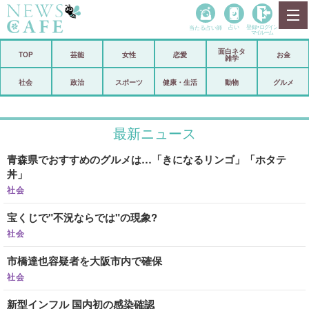
当たる占い師
占い
登録•
ログイン
マイルーム
面白ネタ
ホーム
TOP
芸能
女性
恋愛
お金
雑学
社会
政治
社会
政治
スポーツ
健康・生活
動物
グルメ
経済
海外
最新ニュース
芸能
スポーツ
青森県でおすすめのグルメは…「きになるリンゴ」「ホタテ
恋愛
ビックリ
丼」
コメントポスト
アリ／ナシ
社会
宝くじで"不況ならでは"の現象?
リリース
ショップ
社会
登録・ログイン/マイルーム
市橋達也容疑者を大阪市内で確保
社会
新型インフル 国内初の感染確認