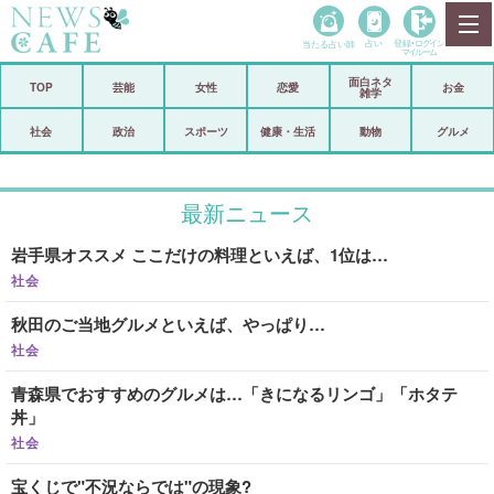
当たる占い師
占い
登録•
ログイン
マイルーム
面白ネタ
ホーム
TOP
芸能
女性
恋愛
お金
雑学
社会
政治
社会
政治
スポーツ
健康・生活
動物
グルメ
経済
海外
最新ニュース
芸能
スポーツ
岩手県オススメ ここだけの料理といえば、1位は…
恋愛
ビックリ
社会
コメントポスト
アリ／ナシ
秋田のご当地グルメといえば、やっぱり…
リリース
ショップ
社会
青森県でおすすめのグルメは…「きになるリンゴ」「ホタテ
登録・ログイン/マイルーム
丼」
社会
宝くじで"不況ならでは"の現象?