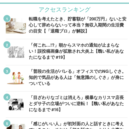
アクセスランキング
転職を考えたとき、貯蓄額が「200万円」ないと安
心して辞めらないって本当？無収入期間の生活費
の目安【「退職プロ」が解説】
「何これ…!?」朝からスマホの通知が止まらな
い！誤投稿画像が拡散され大炎上【醜い私があな
たになるまで #19】
「普段の生活がバレる」オフィスでのNGしぐさ。
知的で気品がある人は「無意識のしぐさ」が身に
ついている
「目ざわりなゴミは消えろ」横暴なカリスマ店長
とダサ子の立場がついに逆転！【醜い私があなた
になるまで #16】
「感じがいい人」が初対面の人と話すときに考え