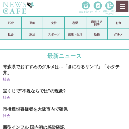
当たる占い師
占い
登録•
ログイン
マイルーム
面白ネタ
ホーム
TOP
芸能
女性
恋愛
お金
雑学
社会
政治
社会
政治
スポーツ
健康・生活
動物
グルメ
経済
海外
最新ニュース
芸能
スポーツ
青森県でおすすめのグルメは…「きになるリンゴ」「ホタテ
恋愛
ビックリ
丼」
コメントポスト
アリ／ナシ
社会
宝くじで"不況ならでは"の現象?
リリース
ショップ
社会
登録・ログイン/マイルーム
市橋達也容疑者を大阪市内で確保
社会
新型インフル 国内初の感染確認