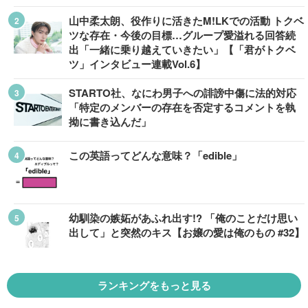
山中柔太朗、役作りに活きたM!LKでの活動 トクベ
ツな存在・今後の目標…グループ愛溢れる回答続
出「一緒に乗り越えていきたい」【「君がトクベ
ツ」インタビュー連載Vol.6】
STARTO社、なにわ男子への誹謗中傷に法的対応
「特定のメンバーの存在を否定するコメントを執
拗に書き込んだ」
この英語ってどんな意味？「edible」
幼馴染の嫉妬があふれ出す!? 「俺のことだけ思い
出して」と突然のキス【お嬢の愛は俺のもの #32】
ランキングをもっと見る