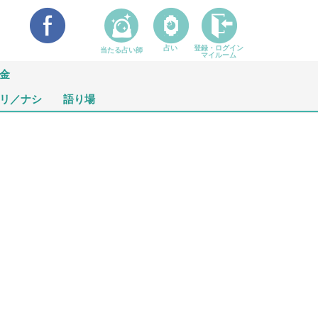
占い
登録・ログイン
当たる占い師
マイルーム
金
リ／ナシ
語り場