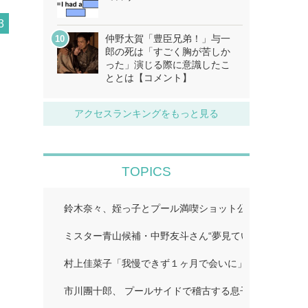
3
仲野太賀「豊臣兄弟！」与一
郎の死は「すごく胸が苦しか
った」演じる際に意識したこ
ととは【コメント】
アクセスランキングをもっと見る
TOPICS
鈴木奈々、姪っ子とプール満喫ショット公開「仲良しす
ミスター青山候補・中野友斗さん“夢見ていた賞受賞に感
村上佳菜子「我慢できず１ヶ月で会いに」…
市川團十郎、 プールサイドで稽古する息子の姿公開に