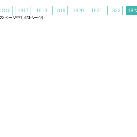
1816
1817
1818
1819
1820
1821
1822
182
,823ページ中1,823ページ目