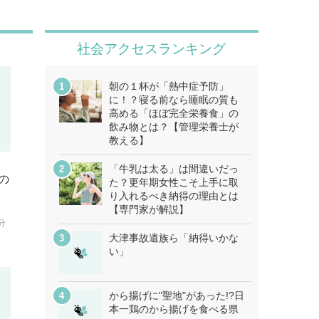
社会アクセスランキング
朝の１杯が「熱中症予防」
に！？寝る前なら睡眠の質も
高める「ほぼ完全栄養食」の
飲み物とは？【管理栄養士が
教える】
「牛乳は太る」は間違いだっ
の
た？更年期女性こそ上手に取
り入れるべき納得の理由とは
【専門家が解説】
分
大津事故遺族ら「納得いかな
い」
から揚げに"聖地"があった!?日
本一鶏のから揚げを食べる県