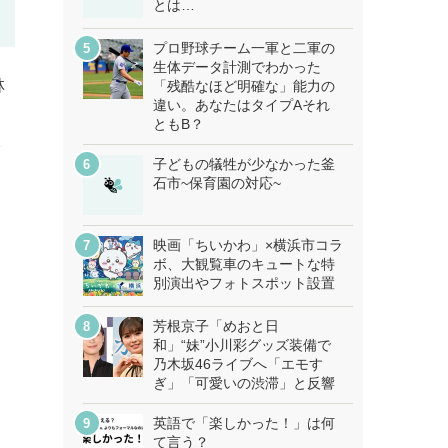
とは…
プロ野球チーム一軍と二軍の
生体データ計測でわかった
林
「残酷なほど明確な」能力の
違い。あなたはタイプAそれ
ともB？
分
子どもの犠牲が少なかった釜
石市~保育園の対応~
映画「ちいかわ」×横浜市コラ
ボ、大観覧車のキュートな特
別演出やフォトスポット設置
芳根京子「めおと日
和」“妹”小川彩グッズ装備で
乃木坂46ライブへ「エモす
ぎ」「可愛いの渋滞」と反響
英語で「楽しかった！」は何
て言う？