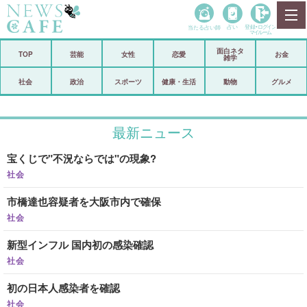
当たる占い師
占い
登録•
ログイン
マイルーム
面白ネタ
ホーム
TOP
芸能
女性
恋愛
お金
雑学
社会
政治
社会
政治
スポーツ
健康・生活
動物
グルメ
経済
海外
最新ニュース
芸能
スポーツ
宝くじで"不況ならでは"の現象?
恋愛
ビックリ
社会
コメントポスト
アリ／ナシ
市橋達也容疑者を大阪市内で確保
リリース
ショップ
社会
新型インフル 国内初の感染確認
登録・ログイン/マイルーム
社会
初の日本人感染者を確認
社会