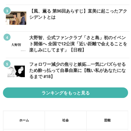
【風、薫る 第96回あらすじ】直美に起こったアク
シデントとは
大野智、公式ファンクラブ「さと島」初のイベン
ト開催へ 全国で12公演「近い距離で会えることを
楽しみにしてます」【日程】
フォロワー減少の焦りと嫉妬…一気にバズらせる
ため酔っ払って自暴自棄に【醜い私があなたにな
るまで #18】
ランキングをもっと見る
ホーム
社会
芸能