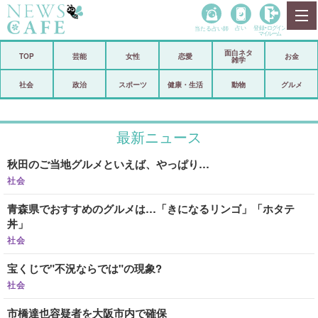
当たる占い師
占い
登録•
ログイン
マイルーム
面白ネタ
ホーム
TOP
芸能
女性
恋愛
お金
雑学
社会
政治
社会
政治
スポーツ
健康・生活
動物
グルメ
経済
海外
最新ニュース
芸能
スポーツ
秋田のご当地グルメといえば、やっぱり…
恋愛
ビックリ
社会
コメントポスト
アリ／ナシ
青森県でおすすめのグルメは…「きになるリンゴ」「ホタテ
丼」
リリース
ショップ
社会
登録・ログイン/マイルーム
宝くじで"不況ならでは"の現象?
社会
市橋達也容疑者を大阪市内で確保