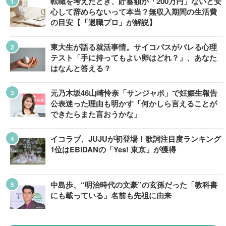
転職を考えたとき、貯蓄額が「200万円」ないと安
心して辞めらないって本当？無収入期間の生活費
の目安【「退職プロ」が解説】
東大生が語る就活事情。サイコパスがバレる心理
テスト「手に持ってもよい卵はどれ？」、あなた
はなんと答える？
元乃木坂46山崎怜奈「サンジャポ」で妊娠生報告
公表迷った理由も明かす「何かしら言えることが
できたらまた言おうかな」
イコラブ、JUJUが初登場！歌詞注目度ランキング
1位はEBiDANの「Yes! 東京」が獲得
中島歩、“明治時代の文豪”の玄孫だった「教科書
にも載っている」名前も先祖に由来