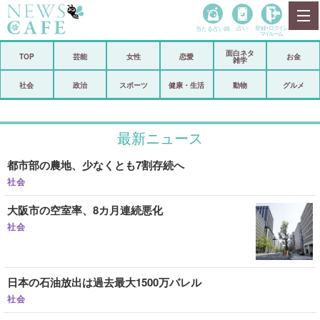
当たる占い師
占い
登録•
ログイン
マイルーム
面白ネタ
ホーム
TOP
芸能
女性
恋愛
お金
雑学
社会
政治
社会
政治
スポーツ
健康・生活
動物
グルメ
経済
海外
最新ニュース
芸能
スポーツ
都市部の農地、少なくとも7割存続へ
恋愛
ビックリ
社会
コメントポスト
アリ／ナシ
大阪市の空室率、8カ月連続悪化
リリース
ショップ
社会
登録・ログイン/マイルーム
日本の石油放出は過去最大1500万バレル
社会