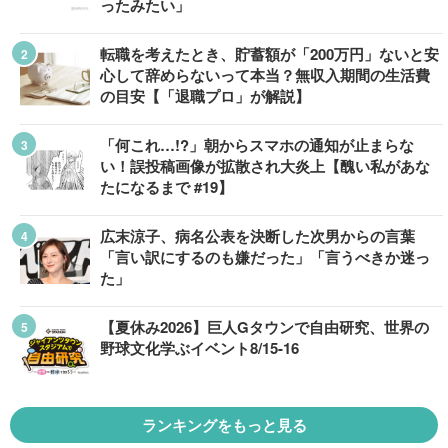
ったみたい」
転職を考えたとき、貯蓄額が「200万円」ないと安
心して辞めらないって本当？無収入期間の生活費
の目安【「退職プロ」が解説】
「何これ…!?」朝からスマホの通知が止まらな
い！誤投稿画像が拡散され大炎上【醜い私があな
たになるまで #19】
広末涼子、病名公表を決断した次男からの言葉
「言い訳にするのも嫌だった」「言うべきか迷っ
た」
【夏休み2026】巨人Gタウンで自由研究、世界の
野球文化学ぶイベント8/15-16
ランキングをもっと見る