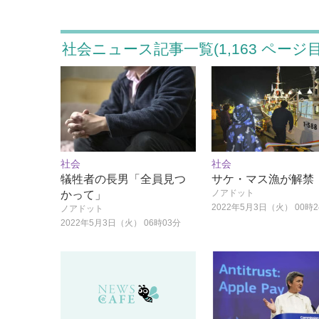
社会ニュース記事一覧(1,163 ページ目
社会
社会
犠牲者の長男「全員見つ
サケ・マス漁が解禁
ノアドット
かって」
2022年5月3日（火） 00時
ノアドット
2022年5月3日（火） 06時03分