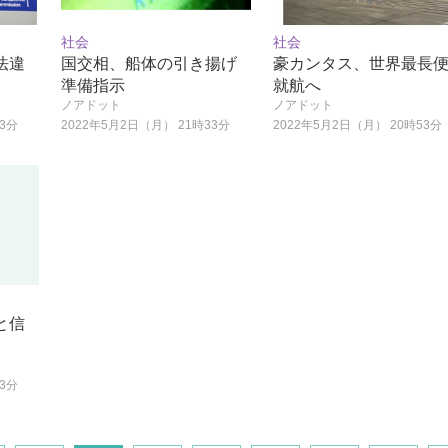
社会
社会
法違
国交相、船体の引き揚げ
豪カンタス、世界最長
準備指示
就航へ
ノアドット
ノアドット
33分
2022年5月2日（月） 21時33分
2022年5月2日（月） 20時53分
と信
43分