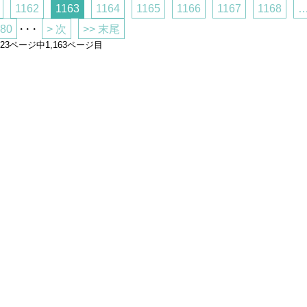
1162
1163
1164
1165
1166
1167
1168
…
80
・・・
> 次
>> 末尾
,823ページ中1,163ページ目