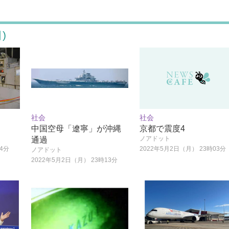
)
社会
社会
中国空母「遼寧」が沖縄
京都で震度4
ノアドット
通過
24分
2022年5月2日（月） 23時03分
ノアドット
2022年5月2日（月） 23時13分