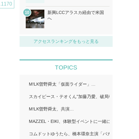
1170
新興LCCアラスカ経由で米国
へ
アクセスランキングをもっと見る
TOPICS
M!LK曽野舜太「仮面ライダー」…
スカイピース・テオくん"加藤乃愛、破局報告「どちら
M!LK曽野舜太、共演…
MAZZEL・EIKI、体験型イベントに一緒に行きたい人
コムドットゆうたら、橋本環奈主演「バカンスの法則」