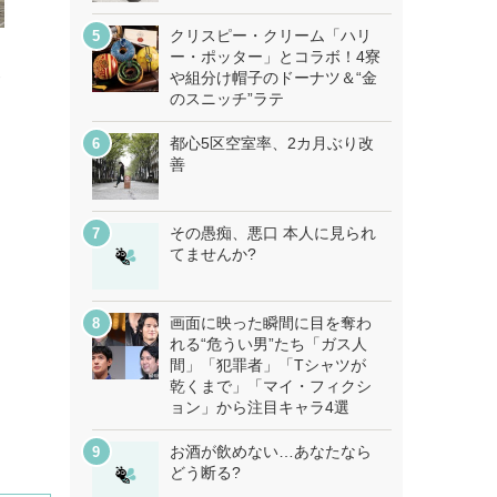
クリスピー・クリーム「ハリ
ー・ポッター」とコラボ！4寮
便
や組分け帽子のドーナツ＆“金
のスニッチ”ラテ
都心5区空室率、2カ月ぶり改
善
その愚痴、悪口 本人に見られ
てませんか?
画面に映った瞬間に目を奪わ
れる“危うい男”たち「ガス人
間」「犯罪者」「Tシャツが
乾くまで」「マイ・フィクシ
ョン」から注目キャラ4選
お酒が飲めない…あなたなら
どう断る?