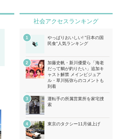
社会アクセスランキング
やっぱりおいしい! "日本の国
民食"人気ランキング
加藤史帆・新川優愛ら「海老
だって鯛が釣りたい」追加キ
ャスト解禁 メインビジュア
ル・草川拓弥らのコメントも
到着
運転手の所属営業所を家宅捜
索
東京のタクシー11月値上げ