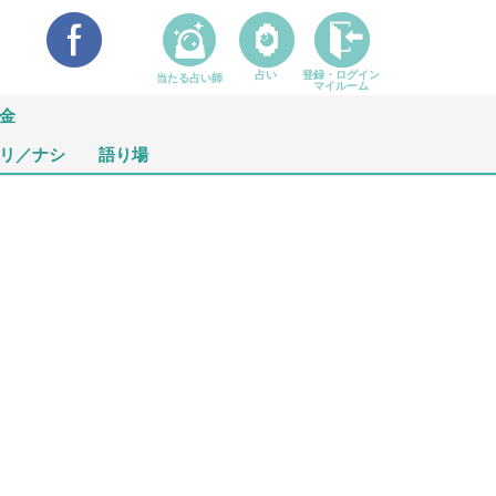
占い
登録・ログイン
当たる占い師
マイルーム
金
リ／ナシ
語り場