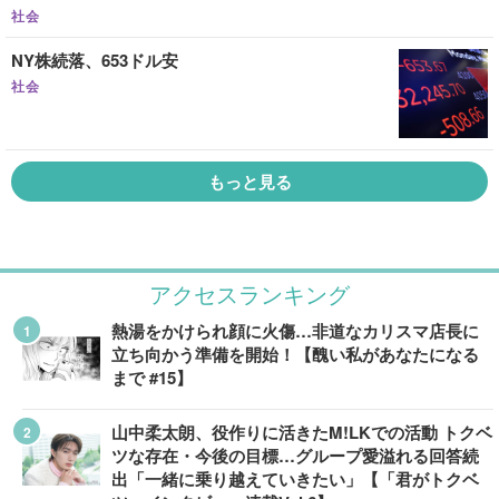
社会
NY株続落、653ドル安
社会
もっと見る
アクセスランキング
熱湯をかけられ顔に火傷…非道なカリスマ店長に
立ち向かう準備を開始！【醜い私があなたになる
まで #15】
山中柔太朗、役作りに活きたM!LKでの活動 トクベ
ツな存在・今後の目標…グループ愛溢れる回答続
出「一緒に乗り越えていきたい」【「君がトクベ