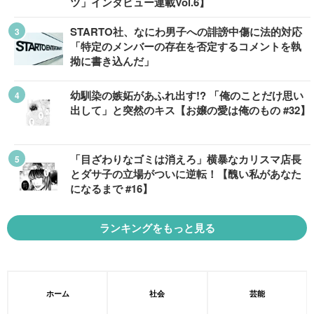
ツ」インタビュー連載Vol.6】
STARTO社、なにわ男子への誹謗中傷に法的対応
「特定のメンバーの存在を否定するコメントを執
拗に書き込んだ」
幼馴染の嫉妬があふれ出す!? 「俺のことだけ思い
出して」と突然のキス【お嬢の愛は俺のもの #32】
「目ざわりなゴミは消えろ」横暴なカリスマ店長
とダサ子の立場がついに逆転！【醜い私があなた
になるまで #16】
ランキングをもっと見る
ホーム
社会
芸能