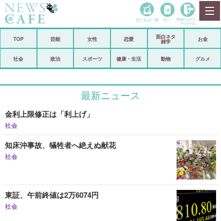
当たる占い師
占い
登録•
ログイン
マイルーム
面白ネタ
ホーム
TOP
芸能
女性
恋愛
お金
雑学
社会
政治
社会
政治
スポーツ
健康・生活
動物
グルメ
経済
海外
最新ニュース
芸能
スポーツ
金利上限修正は「利上げ」
恋愛
ビックリ
社会
コメントポスト
アリ／ナシ
知床沖事故、犠牲者へ絶えぬ献花
リリース
ショップ
社会
登録・ログイン/マイルーム
東証、午前終値は2万6074円
社会