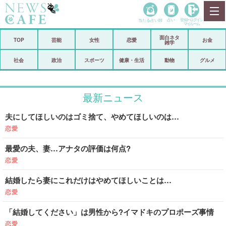
当たる占い師
占い
登録•
ログイン
マイルーム
面白ネタ
ホーム
TOP
芸能
女性
恋愛
お金
雑学
社会
政治
社会
政治
スポーツ
健康・生活
動物
グルメ
経済
海外
最新ニュース
芸能
スポーツ
夫にしてほしいのはゴミ捨て、やめてほしいのは…
恋愛
ビックリ
恋愛
コメントポスト
アリ／ナシ
最愛の夫、妻…アナタの評価は何点?
リリース
ショップ
恋愛
結婚したら妻にこれだけはやめてほしいことは…
登録・ログイン/マイルーム
恋愛
「結婚してください」は男性から?イマドキのプロポーズ事情
恋愛