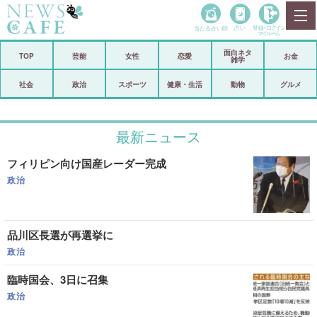
当たる占い師
占い
登録•
ログイン
マイルーム
面白ネタ
ホーム
TOP
芸能
女性
恋愛
お金
雑学
社会
政治
社会
政治
スポーツ
健康・生活
動物
グルメ
経済
海外
最新ニュース
芸能
スポーツ
フィリピン向け国産レーダー完成
恋愛
ビックリ
政治
コメントポスト
アリ／ナシ
リリース
ショップ
品川区長選が再選挙に
政治
登録・ログイン/マイルーム
臨時国会、3日に召集
政治