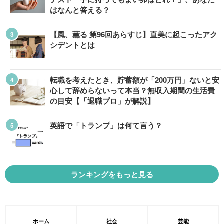
はなんと答える？
【風、薫る 第96回あらすじ】直美に起こったアク
シデントとは
転職を考えたとき、貯蓄額が「200万円」ないと安
心して辞めらないって本当？無収入期間の生活費
の目安【「退職プロ」が解説】
英語で「トランプ」は何て言う？
ランキングをもっと見る
ホーム
社会
芸能