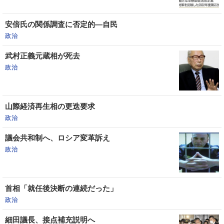
安倍氏の関係調査に否定的―自民
政治
武村正義元蔵相が死去
政治
山際経済再生相の更迭要求
政治
議会共和制へ、ロシア変革訴え
政治
首相「就任後決断の連続だった」
政治
細田議長、接点補充説明へ